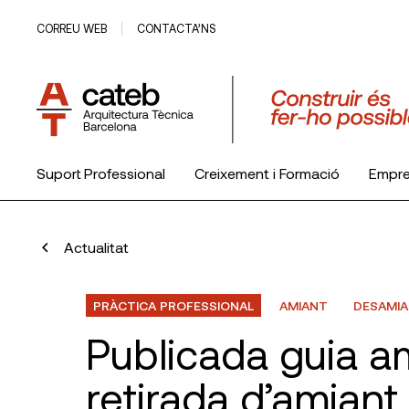
CORREU WEB
CONTACTA’NS
Suport Professional
Creixement i Formació
Empr
El Col·legi
Actualitat
PRÀCTICA PROFESSIONAL
AMIANT
DESAMI
Publicada guia am
retirada d’amiant