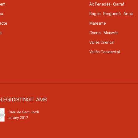
fem
Alt Penedès · Garraf
sa
Bages · Berguedà · Anoia
acte
Maresme
is
Osona · Moianès
Vallès Oriental
Vallès Occidental
·LEGI DISTINGIT AMB