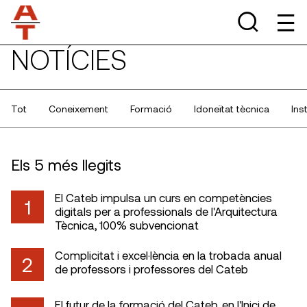
NOTÍCIES
Tot
Coneixement
Formació
Idoneïtat tècnica
Ins
Els 5 més llegits
El Cateb impulsa un curs en competències
1
digitals per a professionals de l'Arquitectura
Tècnica, 100% subvencionat
Complicitat i excel·lència en la trobada anual
2
de professors i professores del Cateb
El futur de la formació del Cateb, en l'Inici de