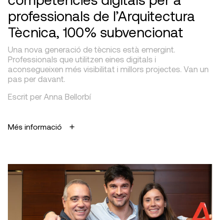
professionals de l’Arquitectura
Tècnica, 100% subvencionat
Una nova generació de tècnics està emergint.
Professionals que utilitzen eines digitals i
aconsegueixen més visibilitat i millors projectes. Van un
pas per davant.
Escrit per Anna Bellorbí
Més informació