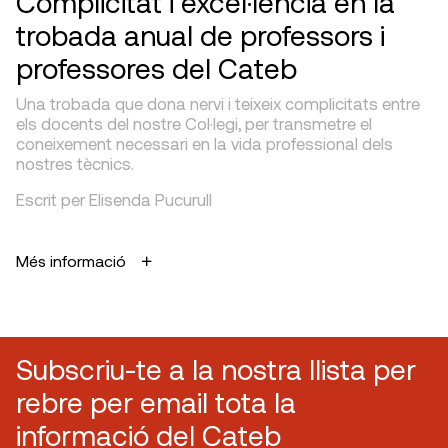
Complicitat i excel·lència en la
trobada anual de professors i
professores del Cateb
Una trobada que dona nervi i teixeix complicitats entre
els docents del nostre Col·legi, per transmetre el
coneixement necessari en la vida professional dels
nostres tècnics.
Escrit per Elisenda Pucurull
Més informació
Subscriu-te a la nostra llista per
rebre per email tota la
informació del Cateb