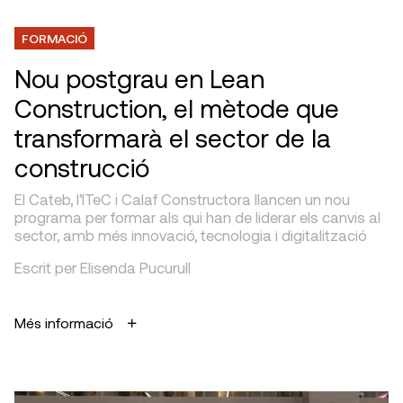
FORMACIÓ
Nou postgrau en Lean
Construction, el mètode que
transformarà el sector de la
construcció
El Cateb, l’ITeC i Calaf Constructora llancen un nou
programa per formar als qui han de liderar els canvis al
sector, amb més innovació, tecnologia i digitalització
Escrit per Elisenda Pucurull
Més informació