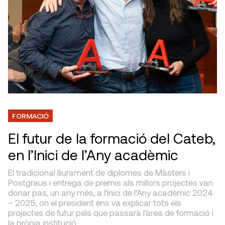
FORMACIÓ
El futur de la formació del Cateb,
en l’Inici de l’Any acadèmic
El tradicional lliurament de diplomes de Màsters i
Postgraus i entrega de premis als millors projectes van
donar pas, un any més, a l’inici de l’Any acadèmic 2024
– 2025, on el president ens va explicar tots els
projectes de futur pels que passarà l’àrea de formació i
la pròpia institució