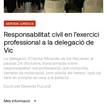
SERVEIS JURÍDICS
Responsabilitat civil en l’exercici
professional a la delegació de
Vic
La delegació d’Osona-Moianès va ser l’escenari, el
passat 24 d’octubre, d’una jornada sobre
responsabilitat civil professional, què comporta,
terminis de reclamació, com afecta els hereus i què cal
tenir en compte de cara a la jubilació.
Escrit per Elisenda Pucurull
Més informació