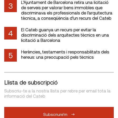
L’Ajuntament de Barcelona retira una licitació
3
de serveis per valorar bens immobles que
discriminava els professionals de l’arquitectura
tècnica, a conseqüència d’un recurs del Cateb
El Cateb guanya un recurs per evitar la
4
discriminació dels arquitectes tècnics en una
licitació a Barcelona
Herències, testaments i responsabilitats dels
5
hereus: una preocupació pels tècnics
Llista de subscripció
Subscriu-te a la nostra llista per rebre per email tota la
informació del Cateb
Subscriure'm