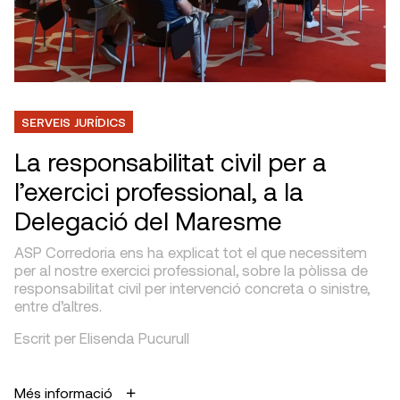
SERVEIS JURÍDICS
La responsabilitat civil per a
l’exercici professional, a la
Delegació del Maresme
ASP Corredoria ens ha explicat tot el que necessitem
per al nostre exercici professional, sobre la pòlissa de
responsabilitat civil per intervenció concreta o sinistre,
entre d’altres.
Escrit per Elisenda Pucurull
Més informació