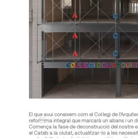
El que avui coneixem com el Col·legi de l’Arquite
reforma integral que marcarà un abans i un de
Comença la fase de deconstrucció del nostre edifi
el Cateb a la ciutat, actualitzar-lo a les necessit