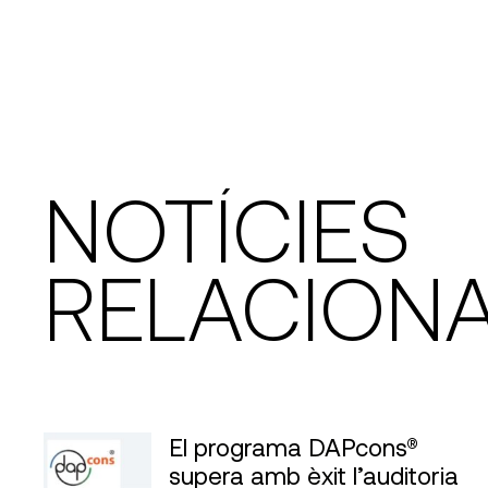
NOTÍCIES
RELACION
El programa DAPcons®
supera amb èxit l’auditoria