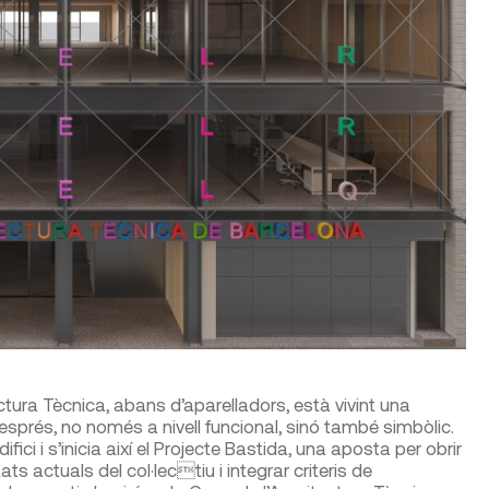
ctura Tècnica, abans d’aparelladors, està vivint una
sprés, no només a nivell funcional, sinó també simbòlic.
ci i s’inicia així el Projecte Bastida, una aposta per obrir
ats actuals del col·lectiu i integrar criteris de