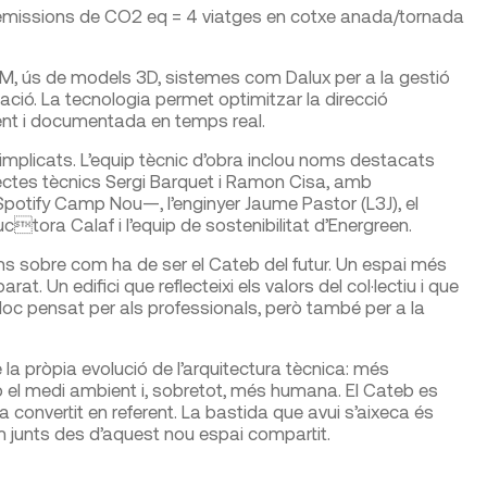
d’emissions de CO2 eq = 4 viatges en cotxe anada/tornada
, ús de models 3D, sistemes com Dalux per a la gestió
mulació. La tecnologia permet optimitzar la direcció
cient i documentada en temps real.
s implicats. L’equip tècnic d’obra inclou noms destacats
ctes tècnics Sergi Barquet i Ramon Cisa, amb
Spotify Camp Nou—, l’enginyer Jaume Pastor (L3J), el
uctora Calaf i l’equip de sostenibilitat d’Energreen.
ons sobre com ha de ser el Cateb del futur. Un espai més
at. Un edifici que reflecteixi els valors del col·lectiu i que
n lloc pensat per als professionals, però també per a la
la pròpia evolució de l’arquitectura tècnica: més
el medi ambient i, sobretot, més humana. El Cateb es
a convertit en referent. La bastida que avui s’aixeca és
 junts des d’aquest nou espai compartit.