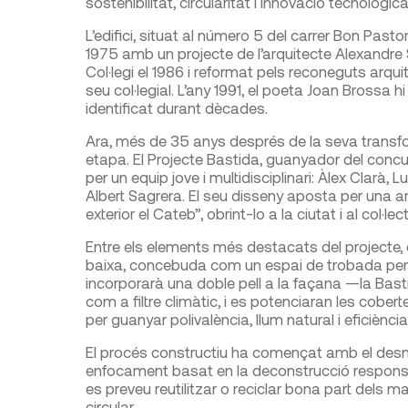
sostenibilitat, circularitat i innovació tecnològica
L’edifici, situat al número 5 del carrer Bon Pastor
1975 amb un projecte de l’arquitecte Alexandre S
Col·legi el 1986 i reformat pels reconeguts arquit
seu col·legial. L’any 1991, el poeta Joan Brossa h
identificat durant dècades.
Ara, més de 35 anys després de la seva transfor
etapa. El Projecte Bastida, guanyador del concur
per un equip jove i multidisciplinari: Àlex Clarà, 
Albert Sagrera. El seu disseny aposta per una arq
exterior el Cateb”, obrint-lo a la ciutat i al col·
Entre els elements més destacats del projecte, 
baixa, concebuda com un espai de trobada per a
incorporarà una doble pell a la façana —la Bast
com a filtre climàtic, i es potenciaran les cobert
per guanyar polivalència, llum natural i eficiència
El procés constructiu ha començat amb el desmun
enfocament basat en la deconstrucció responsable
es preveu reutilitzar o reciclar bona part dels m
circular.