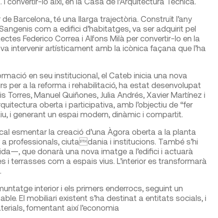
. I convertir-lo així, en la Casa de l’Arquitectura Tècnica.
 de Barcelona, té una llarga trajectòria. Construït l’any
angenis com a edifici d’habitatges, va ser adquirit pel
ectes Federico Correa i Alfons Milà per convertir-lo en la
i va intervenir artísticament amb la icònica façana que l’ha
mació en seu institucional, el Cateb inicia una nova
s per a la reforma i rehabilitació, ha estat desenvolupat
Luis Torres, Manuel Quiñones, Julia Andrés, Xavier Martínez i
uitectura oberta i participativa, amb l’objectiu de “fer
lectiu, i generant un espai modern, dinàmic i compartit.
cal esmentar la creació d’una Àgora oberta a la planta
 professionals, ciutadania i institucions. També s’hi
ida—, que donarà una nova imatge a l’edifici i actuarà
es i terrasses com a espais vius. L’interior es transformarà
.
tatge interior i els primers enderrocs, seguint un
. El mobiliari existent s’ha destinat a entitats socials, i
aterials, fomentant així l’economia