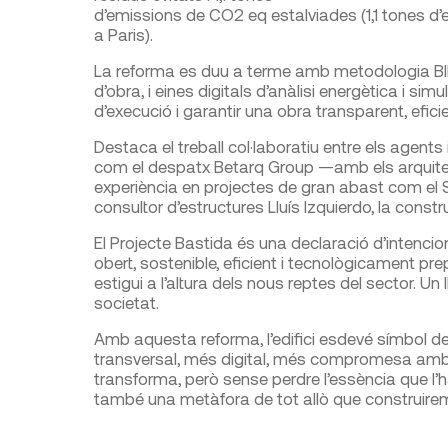
d’emissions de CO2 eq estalviades (1,1 tones 
a Paris).
La reforma es duu a terme amb metodologia BIM
d’obra, i eines digitals d’anàlisi energètica i si
d’execució i garantir una obra transparent, efi
Destaca el treball col·laboratiu entre els agent
com el despatx Betarq Group —amb els arquite
experiència en projectes de gran abast com el 
consultor d’estructures Lluís Izquierdo, la constr
El Projecte Bastida és una declaració d’intenci
obert, sostenible, eficient i tecnològicament prepar
estigui a l’altura dels nous reptes del sector. U
societat.
Amb aquesta reforma, l’edifici esdevé símbol de 
transversal, més digital, més compromesa amb 
transforma, però sense perdre l’essència que l’h
també una metàfora de tot allò que construirem