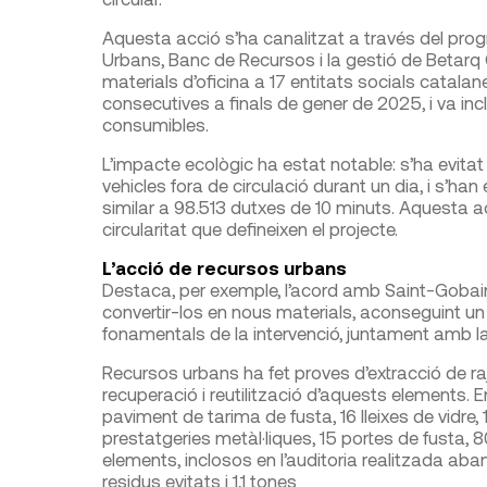
Aquesta acció s’ha canalitzat a través del prog
Urbans, Banc de Recursos i la gestió de Betarq 
materials d’oficina a 17 entitats socials catalan
consecutives a finals de gener de 2025, i va incl
consumibles.
L’impacte ecològic ha estat notable: s’ha evitat 
vehicles fora de circulació durant un dia, i s’han
similar a 98.513 dutxes de 10 minuts. Aquesta ac
circularitat que defineixen el projecte.
L’acció de recursos urbans
Destaca, per exemple, l’acord amb Saint-Gobain,
convertir-los en nous materials, aconseguint un
fonamentals de la intervenció, juntament amb 
Recursos urbans ha fet proves d’extracció de rajo
recuperació i reutilització d’aquests elements
paviment de tarima de fusta, 16 lleixes de vidre,
prestatgeries metàl·liques, 15 portes de fusta, 
elements, inclosos en l’auditoria realitzada aban
residus evitats i 1,1 tones