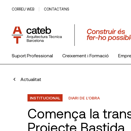
CORREU WEB
CONTACTA’NS
Suport Professional
Creixement i Formació
Empr
El Col·legi
Actualitat
INSTITUCIONAL
DIARI DE L'OBRA
Comença la trans
Projecte Bastida