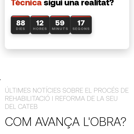
Tècnica
sigui una realitat?
88
12
59
17
DIES
HORES
MINUTS
SEGONS
,
ÚLTIMES NOTÍCIES SOBRE EL PROCÉS DE
REHABILITACIÓ I REFORMA DE LA SEU
DEL CATEB
COM AVANÇA L'OBRA?