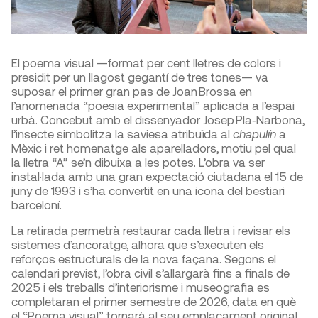
El poema visual —format per cent lletres de colors i
presidit per un llagost gegantí de tres tones— va
suposar el primer gran pas de Joan Brossa en
l’anomenada “poesia experimental” aplicada a l’espai
urbà. Concebut amb el dissenyador Josep Pla‑Narbona,
l’insecte simbolitza la saviesa atribuïda al
chapulín
a
Mèxic i ret homenatge als aparelladors, motiu pel qual
la lletra “A” se’n dibuixa a les potes. L’obra va ser
instal·lada amb una gran expectació ciutadana el 15 de
juny de 1993 i s’ha convertit en una icona del bestiari
barceloní.
La retirada permetrà restaurar cada lletra i revisar els
sistemes d’ancoratge, alhora que s’executen els
reforços estructurals de la nova façana. Segons el
calendari previst, l’obra civil s’allargarà fins a finals de
2025 i els treballs d’interiorisme i museografia es
completaran el primer semestre de 2026, data en què
el “Poema visual” tornarà al seu emplaçament original.