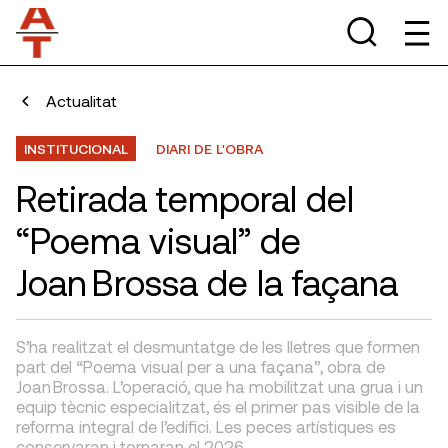
Actualitat
INSTITUCIONAL
DIARI DE L'OBRA
Retirada temporal del
“Poema visual” de
Joan Brossa de la façana
S’ha realitzat el desmuntatge de les lletres que formen
part del “Poema visual per a una façana”, obra de
Joan Brossa. L’operació, que ha mobilitzat una grua i un
equip tècnic especialitzat, és el primer pas visible de la
reforma integral de l’edifici. Les peces artístiques es
conservaran i tornaran el 2026.