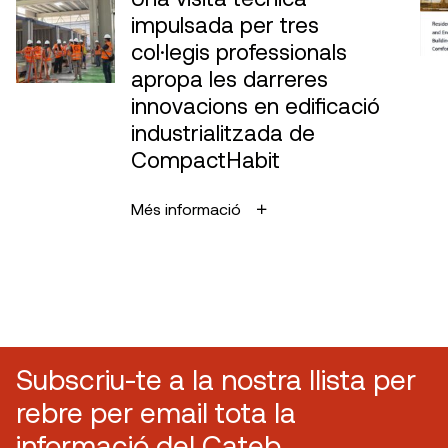
impulsada per tres
col·legis professionals
apropa les darreres
innovacions en edificació
industrialitzada de
CompactHabit
Més informació
Subscriu-te a la nostra llista per
rebre per email tota la
informació del Cateb