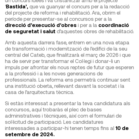
un concurs idees i va cristal·litzar amb el projecte
‘
Bastida’,
que va guanyar el concurs per a la redacció
del projecte de reforma i rehabilitació. Ara, obrim el
període per presentar-se al concursos per a la
direcció d’execució d’obres
i per a la
coordinació
de seguretat i salut
d’aquestes obres de rehabilitació.
Amb aquesta darrera fase, entrem en una nova etapa
de transformació i modernització de l’edifici de la seu
central del Cateb, que finalitzarà el març de 2026 i que
ha de servir per transformar el Col·legi i donar-li un
impuls per afrontar els nous reptes de futur que esperen
a la professió i a les noves generacions de
professionals. La reforma ens permetrà continuar sent
una institució oberta, rellevant davant la societat i la
casa de l’arquitectura tècnica.
Si estàs interessat a presentar la teva candidatura als
concursos, aquí trobaràs el plec de bases
administratives i tècniques, així com el formulari de
sol·licitud de participació. Les candidatures
interessades a participar-hi tenen temps fins al
10 de
setembre de 2024.