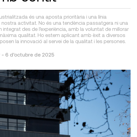
trialitzada és una aposta prioritària i una línia
 nostra activitat. No és una tendència passatgera ni una
integrat des de l’experiència, amb la voluntat de millorar
la màxima qualitat. Ho estem aplicant amb èxit a diversos
sen la innovació al servei de la qualitat i les persones.
 -
6 d’octubre de 2025