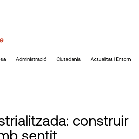
esa
Administració
Ciutadania
Actualitat i Entorn
trialitzada: construir
amb sentit