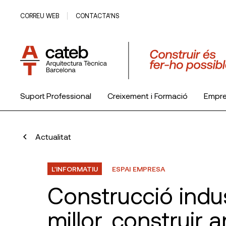
CORREU WEB
CONTACTA’NS
Suport Professional
Creixement i Formació
Empr
El Col·legi
Actualitat
L'INFORMATIU
ESPAI EMPRESA
Construcció indus
millor, construir 