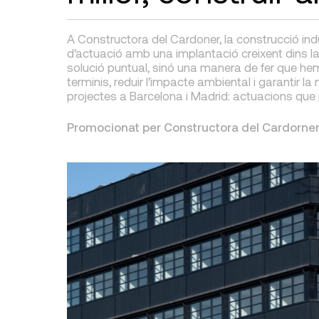
A Constructora del Cardoner, la construcció indus
d’actuació amb una implantació creixent dins la
solució puntual, sinó una manera de fer que hem 
terminis, reduir l’impacte ambiental i garantir 
projectes a Barcelona i Madrid: actuacions que po
Promocionat per Constructora del Cardorner