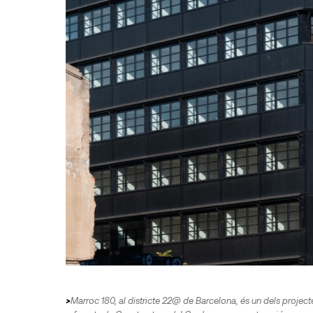
>
Marroc 180, al districte 22@ de Barcelona, és un dels project