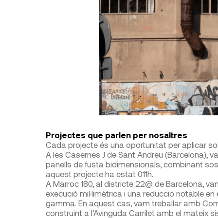
Projectes que parlen per nosaltres
Cada projecte és una oportunitat per aplicar sol
A les Casernes J de Sant Andreu (Barcelona), va
panells de fusta bidimensionals, combinant sosteni
aquest projecte ha estat 011h.
A Marroc 180, al districte 22@ de Barcelona, v
execució mil·limètrica i una reducció notable en 
gamma. En aquest cas, vam treballar amb Comp
construint a l’Avinguda Carrilet amb el mateix 