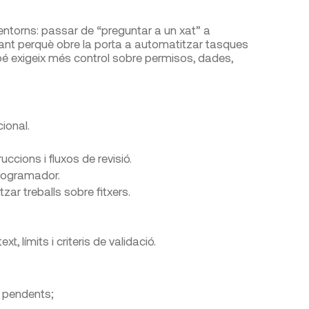
ntorns: passar de “preguntar a un xat” a
tant perquè obre la porta a automatitzar tasques
mbé exigeix més control sobre permisos, dades,
cional.
uccions i fluxos de revisió.
rogramador.
zar treballs sobre fitxers.
 límits i criteris de validació.
e pendents;