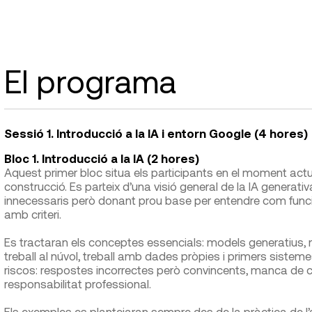
El programa
Sessió 1. Introducció a la IA i entorn Google (4 hores)
Bloc 1. Introducció a la IA (2 hores)
Aquest primer bloc situa els participants en el moment actual
construcció. Es parteix d’una visió general de la IA generati
innecessaris però donant prou base per entendre com funcion
amb criteri.
Es tractaran els conceptes essencials: models generatius
treball al núvol, treball amb dades pròpies i primers sistem
riscos: respostes incorrectes però convincents, manca de cont
responsabilitat professional.
Els exemples es plantejaran sempre des de la pràctica de l’a