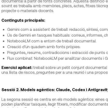
documental a partir de fonts concretes. Aquesta distinció é
sovint es treballa amb memòries, plecs, actes, fitxes tècn
projecte o materials docents.
Continguts principals:
Gemini com a assistent de treball: redacció, síntesi, com
Ús de Gemini en tasques habituals: correus, informes, che
NotebookLM com a entorn de treball documental.
Creació d’un quadern amb fonts pròpies.
Preguntes, resums, contradiccions i extracció de punts cr
Flux combinat: NotebookLM per analitzar documents i Gem
Exercici aplicat:
treball sobre un petit conjunt documental 
una llista de riscos, preguntes per a una reunió i una propos
Sessió 2. Models agèntics: Claude, Codex i Antigravit
La segona sessió es centra en els models agèntics: eines
poden planificar tasques, llegir fitxers, modificar document