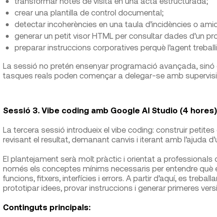
transformar notes de visita en una acta estructurada;
crear una plantilla de control documental;
detectar incoherències en una taula d’incidències o am
generar un petit visor HTML per consultar dades d’un pro
preparar instruccions corporatives perquè l’agent treball
La sessió no pretén ensenyar programació avançada, sinó 
tasques reals poden començar a delegar-se amb supervisió
Sessió 3. Vibe coding amb Google AI Studio (4 hores)
La tercera sessió introdueix el vibe coding: construir petites 
revisant el resultat, demanant canvis i iterant amb l’ajuda d’
El plantejament serà molt pràctic i orientat a professional
només els conceptes mínims necessaris per entendre què es
funcions, fitxers, interfícies i errors. A partir d’aquí, es tr
prototipar idees, provar instruccions i generar primeres versi
Continguts principals: