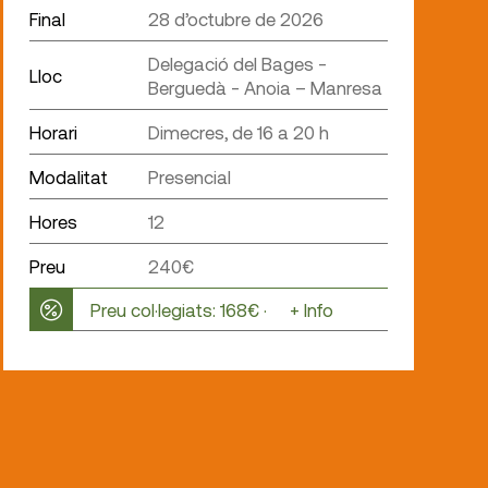
Final
28 d’octubre de 2026
Delegació del Bages -
Lloc
Berguedà - Anoia – Manresa
Horari
Dimecres, de 16 a 20 h
Modalitat
Presencial
Hores
12
Preu
240€
Preu col·legiats: 168€ ·
+ Info