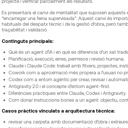
projecte i verificar parcialment els resultats.
Es presentarà el canvi de mentalitat que suposen aquests e
“encarregar una feina supervisada”. Aquest canvi és impor
habituals del despatx tècnic i de la gestió d’obra, però ta
traçabilitat i validació.
Continguts principals:
Què és un agent d’IA i en què es diferencia d’un xat tradi
Planificació, execució, eines, permisos i revisió humana.
Claude i Claude Code: treball amb fitxers, projectes, instr
Cowork com a aproximació més propera a l’usuari no p
Codex com a entorn agèntic per crear, revisar i automatit
Antigravity 2.0 i el concepte d’entorn agent-first.
Diferències pràctiques entre Claude, Codex i Antigravity.
Com donar instruccions bones a un agent: objectiu, context,
Casos pràctics vinculats a arquitectura tècnica:
revisar una carpeta amb documentació d’obra i extreur