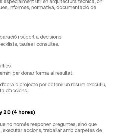
s especialment útil en arquitectura tècnica, on
iques, informes, normativa, documentació de
paració i suport a decisions.
cklists, taules i consultes.
ítics.
ini per donar forma al resultat.
d’obra o projecte per obtenir un resum executiu,
ta d’accions.
y 2.0 (4 hores)
 que no només responen preguntes, sinó que
s, executar accions, treballar amb carpetes de