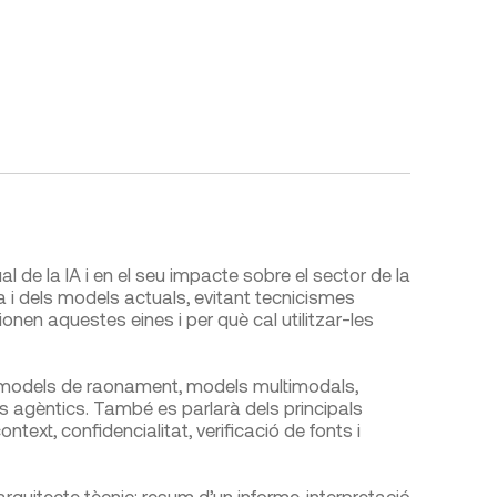
 de la IA i en el seu impacte sobre el sector de la
va i dels models actuals, evitant tecnicismes
en aquestes eines i per què cal utilitzar-les
, models de raonament, models multimodals,
es agèntics. També es parlarà dels principals
ext, confidencialitat, verificació de fonts i
rquitecte tècnic: resum d’un informe, interpretació