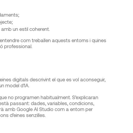
idaments;
jecte;
i amb un estil coherent.
entendre com treballen aquests entorns i quines
 professional.
eines digitals descrivint el que es vol aconseguir,
un model d’IA.
s que no programen habitualment. S’explicaran
tà passant: dades, variables, condicions,
eballarà amb Google AI Studio com a entorn per
ons d’eines senzilles.