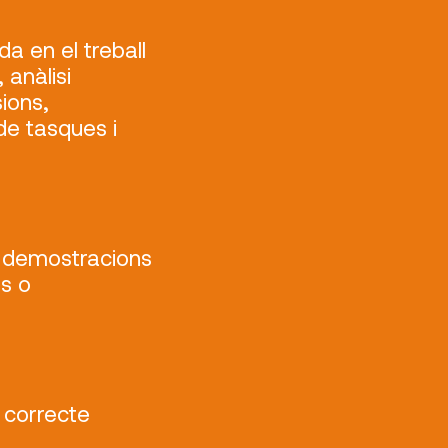
a en el treball
 anàlisi
ions,
de tasques i
, demostracions
ls o
l correcte