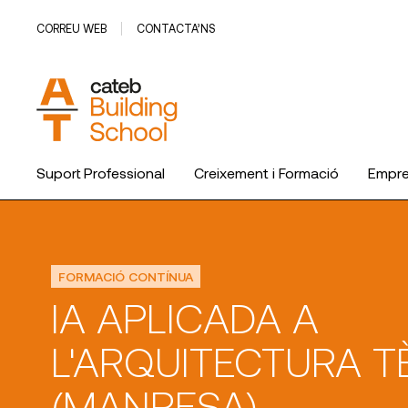
CORREU WEB
CONTACTA’NS
Suport Professional
Creixement i Formació
Empr
FORMACIÓ CONTÍNUA
IA APLICADA A
L'ARQUITECTURA T
(MANRESA)