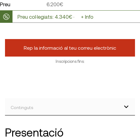
Preu
6.200€
Preu col·legiats: 4.340€ ·
+ Info
Rep la informació al teu correu electrònic
Inscripcions fins:
Continguts
Presentació