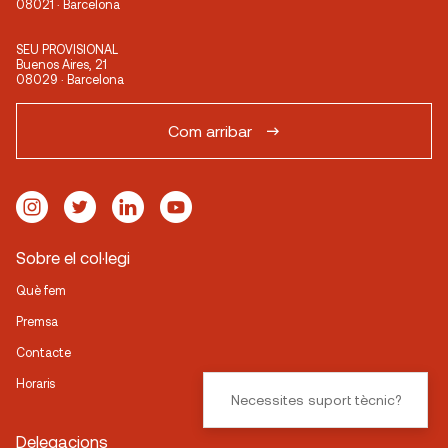
08021 · Barcelona
SEU PROVISIONAL
Buenos Aires, 21
08029 · Barcelona
Com arribar
Sobre el col·legi
Què fem
Premsa
Contacte
Horaris
Necessites suport tècnic?
Delegacions