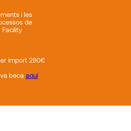
ments i les
rocessos de
Facility
per import 280€
teva beca
aquí