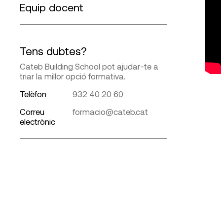
Equip docent
Tens dubtes?
Cateb Building School pot ajudar-te a
triar la millor opció formativa.
Telèfon
932 40 20 60
Correu
formacio@cateb.cat
electrònic