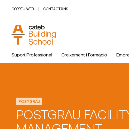
CORREU WEB
CONTACTA’NS
Suport Professional
Creixement i Formació
Empr
POSTGRAU
POSTGRAU FACILIT
MANAGEMENT