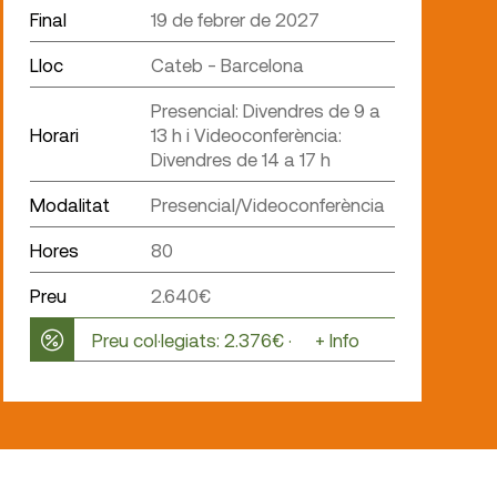
Final
19 de febrer de 2027
Lloc
Cateb - Barcelona
Presencial: Divendres de 9 a
Horari
13 h i Videoconferència:
Divendres de 14 a 17 h
Modalitat
Presencial/Videoconferència
Hores
80
Preu
2.640€
Preu col·legiats: 2.376€ ·
+ Info