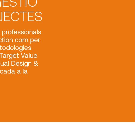
GESTIÓ
JECTES
 professionals
ction com per
etodologies
Target Value
rtual Design &
licada a la