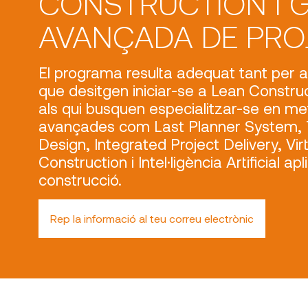
CONSTRUCTION I 
AVANÇADA DE PRO
El programa resulta adequat tant per a
que desitgen iniciar-se a Lean Constru
als qui busquen especialitzar-se en m
avançades com Last Planner System, 
Design, Integrated Project Delivery, Vi
Construction i Intel·ligència Artificial ap
construcció.
Rep la informació al teu correu electrònic