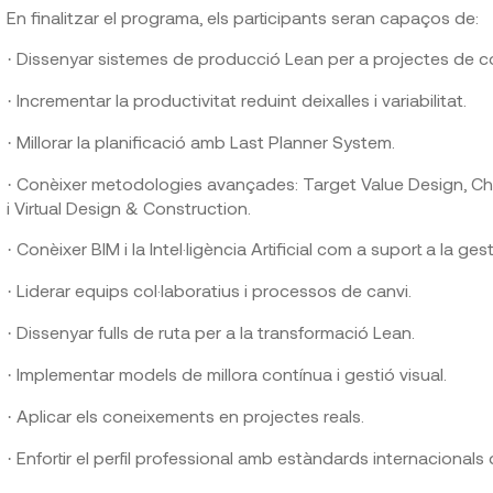
En finalitzar el programa, els participants seran capaços de:
Dissenyar sistemes de producció Lean per a projectes de c
·
Incrementar la productivitat reduint deixalles i variabilitat.
·
Millorar la planificació amb Last Planner System.
·
Conèixer metodologies avançades: Target Value Design, Cho
·
i Virtual Design & Construction.
Conèixer BIM i la Intel·ligència Artificial com a suport a la ges
·
Liderar equips col·laboratius i processos de canvi.
·
Dissenyar fulls de ruta per a la transformació Lean.
·
Implementar models de millora contínua i gestió visual.
·
Aplicar els coneixements en projectes reals.
·
Enfortir el perfil professional amb estàndards internacionals
·