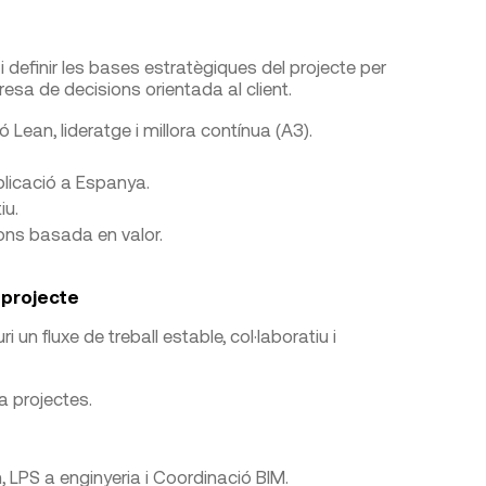
i definir les bases estratègiques del projecte per
resa de decisions orientada al client.
ean, lideratge i millora contínua (A3).
plicació a Espanya.
iu.
ons basada en valor.
 projecte
un fluxe de treball estable, col·laboratiu i
 a projectes.
, LPS a enginyeria i Coordinació BIM.