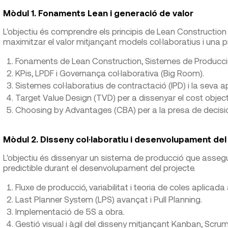
Mòdul 1. Fonaments Lean i generació de valor
L'objectiu és comprendre els principis de Lean Construction 
maximitzar el valor mitjançant models col·laboratius i una p
Fonaments de Lean Construction, Sistemes de Producció L
KPis, LPDF i Governança col·laborativa (Big Room).
Sistemes col·laboratius de contractació (IPD) i la seva a
Target Value Design (TVD) per a dissenyar el cost object
Choosing by Advantages (CBA) per a la presa de decisi
Mòdul 2. Disseny col·laboratiu i desenvolupament del
L'objectiu és dissenyar un sistema de producció que asseguri 
predictible durant el desenvolupament del projecte.
Fluxe de producció, variabilitat i teoria de coles aplicada
Last Planner System (LPS) avançat i Pull Planning.
Implementació de 5S a obra.
Gestió visual i àgil del disseny mitjançant Kanban, Scrum