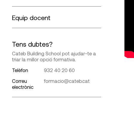
Equip docent
Tens dubtes?
Cateb Building School pot ajudar-te a
triar la millor opció formativa.
Telèfon
932 40 20 60
Correu
formacio@cateb.cat
electrònic