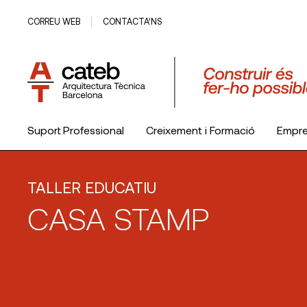
CORREU WEB
CONTACTA’NS
Suport Professional
Creixement i Formació
Empr
El Col·legi
TALLER EDUCATIU
CASA STAMP