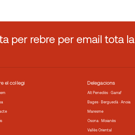
sta per rebre per email tota la
e el col·legi
Delegacions
fem
Alt Penedès · Garraf
sa
Bages · Berguedà · Anoia
acte
Maresme
is
Osona · Moianès
Vallès Oriental