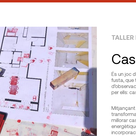
TALLER
Cas
És un joc 
fusta, que 
d’observac
per ells: c
Mitjançant 
transforma
millorar ca
energètique
incorporaci