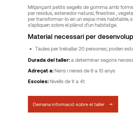
Mitjançant petits segells de gomma amb formes 
per residus, estenedor natural, finestres , vegeta
per transformar-lo en un espai més habitable, s
s’apliquen sobre el plànol d’un habitatge.
Material necessari per desenvolupa
Taules per treballar 20 persones; poden est
Durada del taller:
a determinar segons necessi
Adreçat a:
Nens i nenes de 6 a 10 anys
Escoles:
Nivells de 1r a 4t
Demana informació sobre el taller