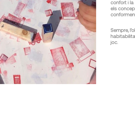
confort i l
els concep
conformen 
Sempre, l’o
habitabilita
joc.