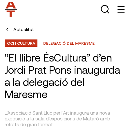
Actualitat
OCI I CULTURA
DELEGACIÓ DEL MARESME
“El llibre ÉsCultura” d’en
Jordi Prat Pons inaugurda
a la delegació del
Maresme
L'Associació Sant Lluc per l'Art inaugura una nova
exposició a la sala d'exposicions de Mataró amb
retrats de gran format.