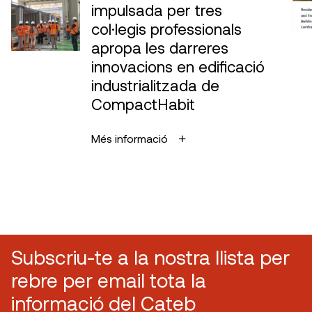
impulsada per tres
col·legis professionals
apropa les darreres
innovacions en edificació
industrialitzada de
CompactHabit
Més informació
Subscriu-te a la nostra llista per
rebre per email tota la
informació del Cateb