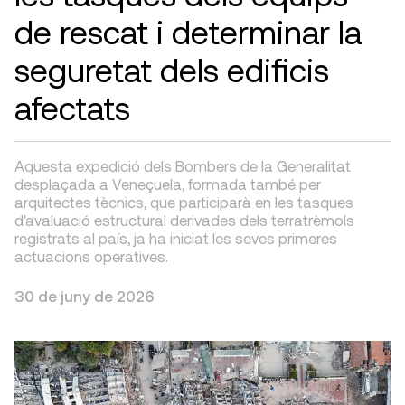
de rescat i determinar la
seguretat dels edificis
afectats
Aquesta expedició dels Bombers de la Generalitat
desplaçada a Veneçuela, formada també per
arquitectes tècnics, que participarà en les tasques
d'avaluació estructural derivades dels terratrèmols
registrats al país, ja ha iniciat les seves primeres
actuacions operatives.
30 de juny de 2026