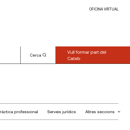
OFICINA VIRTUAL
Vull formar part del
Cerca
Cateb
ràctica professional
Serveis jurídics
Altres seccions
Sin categorizar