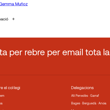
Gemma Muñoz
mació
sta per rebre per email tota la
e el col·legi
Delegacions
fem
Alt Penedès · Garraf
sa
Bages · Berguedà · Anoia