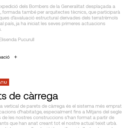
xpedició dels Bombers de la Generalitat desplaçada a
, formada també per arquitectes tècnics, que participarà
ques d’avaluació estructural derivades dels terratrèmols
 al país, ja ha iniciat les seves primeres actuacions
.
 Elisenda Pucurull
mació
ATIU
ts de càrrega
ra vertical de parets de càrrega és el sistema més emprat
icacions d’habitatge, especialment fins a Mitjans del segle
 de les nostres construccions s’han format a partir de
nts que han anat creant tot el nostre actual teixit urbà.