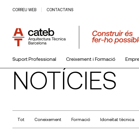
CORREU WEB
CONTACTA’NS
Suport Professional
Creixement i Formació
Empr
NOTÍCIES
El Col·legi
Tot
Coneixement
Formació
Idoneïtat tècnica