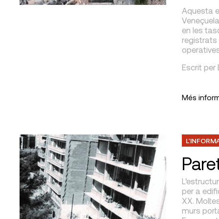
Aquesta e
Veneçuela
en les tas
registrats
operatives
Escrit per
Més infor
L'INFORM
Pare
L’estructu
per a edif
XX. Moltes
murs porta