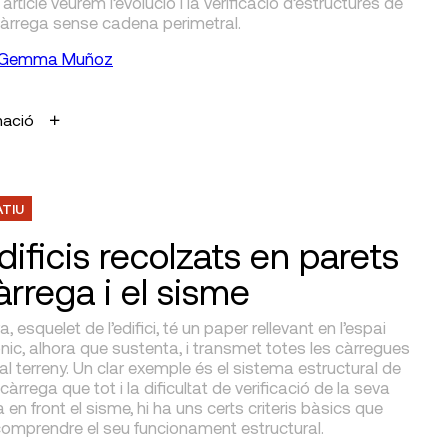
article veurem l’evolució i la verificació d’estructures de
càrrega sense cadena perimetral.
Gemma Muñoz
mació
ATIU
dificis recolzats en parets
àrrega i el sisme
a, esquelet de l’edifici, té un paper rellevant en l’espai
nic, alhora que sustenta, i transmet totes les càrregues
ci al terreny. Un clar exemple és el sistema estructural de
càrrega que tot i la dificultat de verificació de la seva
a en front el sisme, hi ha uns certs criteris bàsics que
comprendre el seu funcionament estructural.