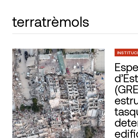
terratrèmols
INSTITUC
Espe
d’Es
(GRE
estru
tasq
dete
edifi