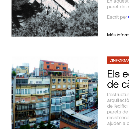
En aquest 
paret de 
Escrit
per
Més infor
L'INFORM
Els e
de c
L’estructur
arquitectò
de l’edifi
parets de 
resistènci
ajuden a 