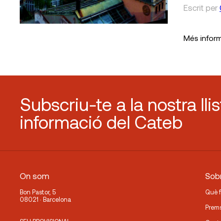
Escrit
per
Més infor
Subscriu-te a la nostra lli
informació del Cateb
On som
Sobr
Bon Pastor, 5
Què 
08021 · Barcelona
Prem