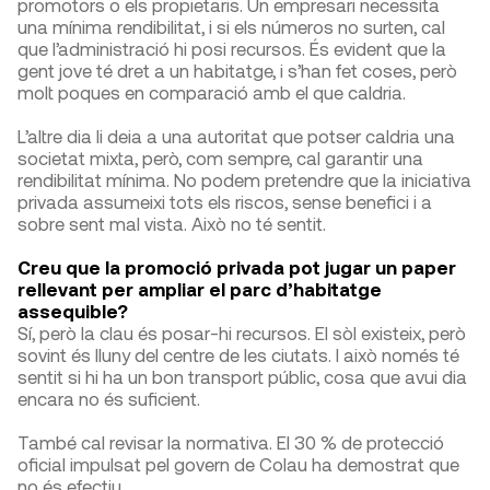
promotors o els propietaris. Un empresari necessita
una mínima rendibilitat, i si els números no surten, cal
que l’administració hi posi recursos. És evident que la
gent jove té dret a un habitatge, i s’han fet coses, però
molt poques en comparació amb el que caldria.
L’altre dia li deia a una autoritat que potser caldria una
societat mixta, però, com sempre, cal garantir una
rendibilitat mínima. No podem pretendre que la iniciativa
privada assumeixi tots els riscos, sense benefici i a
sobre sent mal vista. Això no té sentit.
Creu que la promoció privada pot jugar un paper
rellevant per ampliar el parc d’habitatge
assequible?
Sí, però la clau és posar-hi recursos. El sòl existeix, però
sovint és lluny del centre de les ciutats. I això només té
sentit si hi ha un bon transport públic, cosa que avui dia
encara no és suficient.
També cal revisar la normativa. El 30 % de protecció
oficial impulsat pel govern de Colau ha demostrat que
no és efectiu.