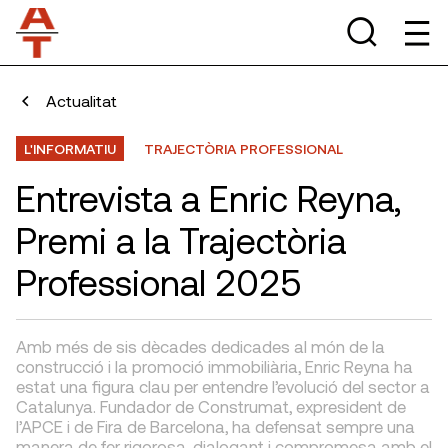
Actualitat
L'INFORMATIU
TRAJECTÒRIA PROFESSIONAL
Entrevista a Enric Reyna,
Premi a la Trajectòria
Professional 2025
Amb més de sis dècades dedicades al món de la
construcció i la promoció immobiliària, Enric Reyna ha
estat una figura clau per entendre l’evolució del sector a
Catalunya. Fundador de Construmat, expresident de
l’APCE i de Fira de Barcelona, ha defensat sempre una
manera de fer rigorosa, dialogant i compromesa amb el