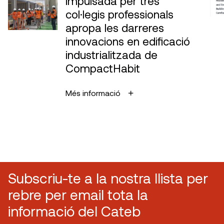
impulsada per tres
col·legis professionals
apropa les darreres
innovacions en edificació
industrialitzada de
CompactHabit
Més informació
Subscriu-te a la nostra llista per
rebre per email tota la
informació del Cateb