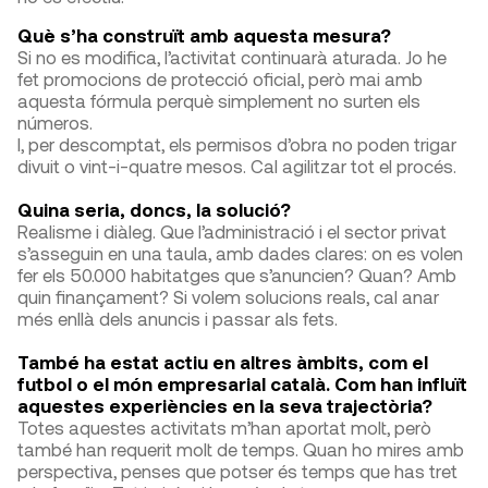
Què s’ha construït amb aquesta mesura?
Si no es modifica, l’activitat continuarà aturada. Jo he
fet promocions de protecció oficial, però mai amb
aquesta fórmula perquè simplement no surten els
números.
I, per descomptat, els permisos d’obra no poden trigar
divuit o vint-i-quatre mesos. Cal agilitzar tot el procés.
Quina seria, doncs, la solució?
Realisme i diàleg. Que l’administració i el sector privat
s’asseguin en una taula, amb dades clares: on es volen
fer els 50.000 habitatges que s’anuncien? Quan? Amb
quin finançament? Si volem solucions reals, cal anar
més enllà dels anuncis i passar als fets.
També ha estat actiu en altres àmbits, com el
futbol o el món empresarial català. Com han influït
aquestes experiències en la seva trajectòria?
Totes aquestes activitats m’han aportat molt, però
també han requerit molt de temps. Quan ho mires amb
perspectiva, penses que potser és temps que has tret