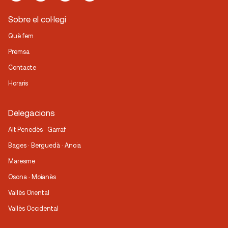
Sobre el col·legi
Què fem
Premsa
Contacte
Horaris
Delegacions
Alt Penedès · Garraf
Bages · Berguedà · Anoia
Maresme
Osona · Moianès
Vallès Oriental
Vallès Occidental