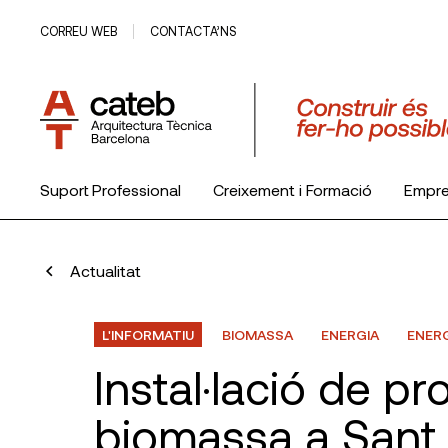
CORREU WEB
CONTACTA’NS
Suport Professional
Creixement i Formació
Empr
El Col·legi
Actualitat
L'INFORMATIU
BIOMASSA
ENERGIA
ENER
Instal·lació de p
biomassa a Sant 