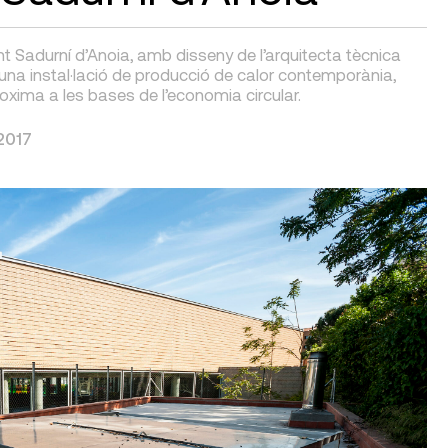
 Sadurní d’Anoia, amb disseny de l’arquitecta tècnica
’una instal·lació de producció de calor contemporània,
oxima a les bases de l’economia circular.
2017