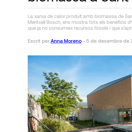
La xarxa de calor produït amb biomassa de Sant
Meritxell Bosch, ens mostra tots els beneficis d
que ja no consumeix recursos fòssils i que s’apr
Escrit per
Anna Moreno
-
5 de desembre de 