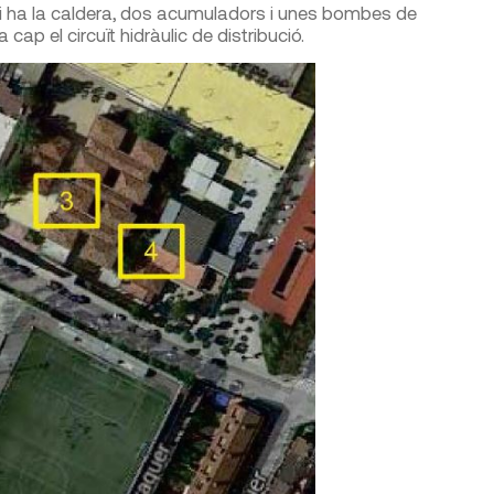
ó hi ha la caldera, dos acumuladors i unes bombes de
cap el circuït hidràulic de distribució.