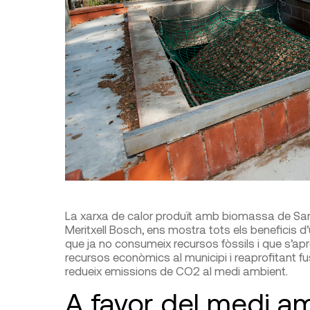
La xarxa de calor produït amb biomassa de Sant
Meritxell Bosch, ens mostra tots els beneficis d
que ja no consumeix recursos fòssils i que s’apr
recursos econòmics al municipi i reaprofitant 
redueix emissions de CO
2
al medi ambient.
A favor del medi a