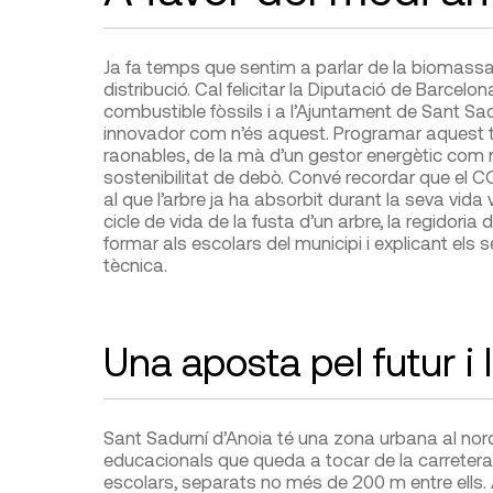
Ja fa temps que sentim a parlar de la biomassa
distribució. Cal felicitar la Diputació de Barcel
combustible fòssils i a l’Ajuntament de Sant Sad
innovador com n’és aquest. Programar aquest t
raonables, de la mà d’un gestor energètic com n’
sostenibilitat de debò. Convé recordar que el C
al que l’arbre ja ha absorbit durant la seva vida 
cicle de vida de la fusta d’un arbre, la regidoria 
formar als escolars del municipi i explicant els s
tècnica.
Una aposta pel futur i l
Sant Sadurní d’Anoia té una zona urbana al nord
educacionals que queda a tocar de la carretera 
escolars, separats no més de 200 m entre ells. A