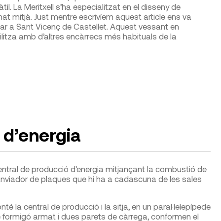
. La Meritxell s’ha especialitzat en el disseny de
at mitjà. Just mentre escrivíem aquest article ens va
ilar a Sant Vicenç de Castellet. Aquest vessant en
litza amb d’altres encàrrecs més habituals de la
 d’energia
central de producció d’energia mitjançant la combustió de
rcanviador de plaques que hi ha a cadascuna de les sales
té la central de producció i la sitja, en un paral·lelepípede
 formigó armat i dues parets de càrrega, conformen el