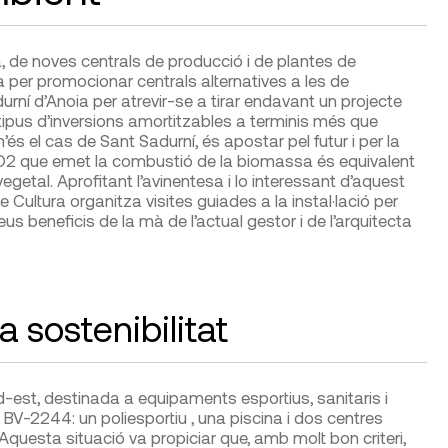
, de noves centrals de producció i de plantes de
ona per promocionar centrals alternatives a les de
urní d’Anoia per atrevir-se a tirar endavant un projecte
ipus d’inversions amortitzables a terminis més que
és el cas de Sant Sadurní, és apostar pel futur i per la
O
2
que emet la combustió de la biomassa és equivalent
vegetal. Aprofitant l’avinentesa i lo interessant d’aquest
de Cultura organitza visites guiades a la instal·lació per
eus beneficis de la mà de l’actual gestor i de l’arquitecta
a sostenibilitat
-est, destinada a equipaments esportius, sanitaris i
BV-2244: un poliesportiu , una piscina i dos centres
questa situació va propiciar que, amb molt bon criteri,