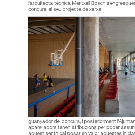
l’arquitecta tècnica Meritxell Bosch s’engresqué
concurs, el seu projecte de xarxa.
guanyador del concurs, i posteriorment l’Ajuntam
aparelladors tenen atribucions per poder assum
aquest sentit cal posar en valor aquestes inicia