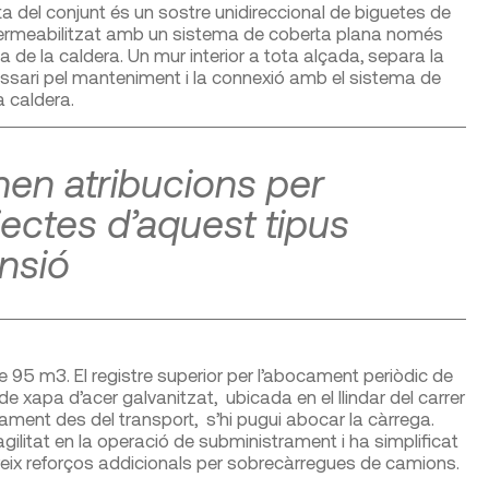
rta del conjunt és un sostre unidireccional de biguetes de
permeabilitzat amb un sistema de coberta plana només
a de la caldera. Un mur interior a tota alçada, separa la
cessari pel manteniment i la connexió amb el sistema de
a caldera.
nen atribucions per
ectes d’aquest tipus
nsió
de 95 m
3
. El registre superior per l’abocament periòdic de
 xapa d’acer galvanitzat, ubicada en el llindar del carrer
ament des del transport, s’hi pugui abocar la càrrega.
agilitat en la operació de subministrament i ha simplificat
uereix reforços addicionals per sobrecàrregues de camions.