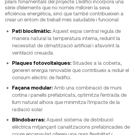
pilars fonamentals del projecte. L’edifici incorpora una
sèrie d’elements que no només milloren la seva
eficiència energètica, sinó que també contribueixen a
crear un entorn de treball més saludable i funcional:
Pati bioclimàtic:
Aquest espai central regula de
manera natural la temperatura interna, reduint la
necessitat de climatització artificial i afavorint la
ventilació creuada.
Plaques fotovoltaiques:
Situades a la coberta,
generen energia renovable que contribueix a reduir el
consum elèctric de l’edifici.
Façana modular:
Amb una combinació de murs
cortina i panells prefabricats, optimitza l’entrada de
llum natural alhora que minimitza l’impacte de la
radiació solar.
Blindobarras:
Aquest sistema de distribució
elèctrica mitjançant canalitzacions prefabricades de
coure encapsulat ofereix una gran flexibilitat i