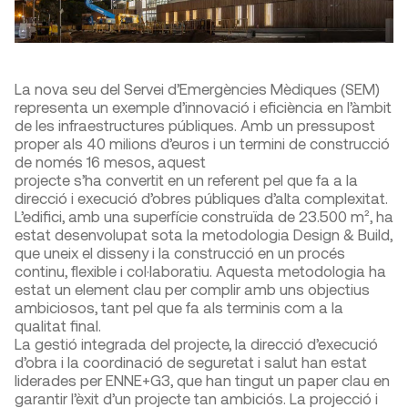
La nova seu del Servei d’Emergències Mèdiques (SEM)
representa un exemple d’innovació i eficiència en l’àmbit
de les infraestructures públiques. Amb un pressupost
proper als 40 milions d’euros i un termini de construcció
de només 16 mesos, aquest
projecte s’ha convertit en un referent pel que fa a la
direcció i execució d’obres públiques d’alta complexitat.
L’edifici, amb una superfície construïda de 23.500 m², ha
estat desenvolupat sota la metodologia Design & Build,
que uneix el disseny i la construcció en un procés
continu, flexible i col·laboratiu. Aquesta metodologia ha
estat un element clau per complir amb uns objectius
ambiciosos, tant pel que fa als terminis com a la
qualitat final.
La gestió integrada del projecte, la direcció d’execució
d’obra i la coordinació de seguretat i salut han estat
liderades per ENNE+G3, que han tingut un paper clau en
garantir l’èxit d’un projecte tan ambiciós. La projecció i