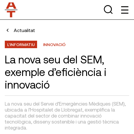
Actualitat
L'INFORMATIU
INNOVACIÓ
La nova seu del SEM,
exemple d’eficiència i
innovació
La nova seu del Servei d’Emergències Mèdiques (SEM),
ubicada a l’Hospitalet de Llobregat, exemplifica la
capacitat del sector de combinar innovació
tecnològica, disseny sostenible i una gestió tècnica
integrada.