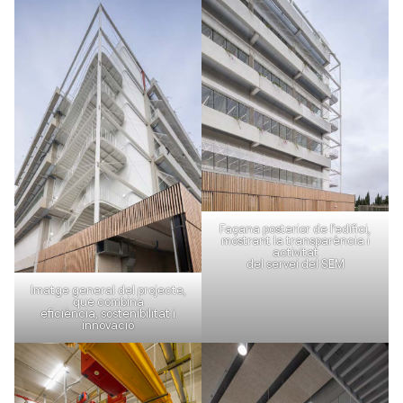
Façana posterior de l’edifici,
mostrant la transparència i
activitat
del servei del SEM
Imatge general del projecte,
que combina
eficiència, sostenibilitat i
innovació