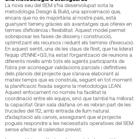
La nova seu del SEM s’ha desenvolupat sota la
metodologia Design & Build, una aproximació que,
encara que no és majoritària al nostre país, està
guanyant terreny gràcies als avantatges que ofereix en
termes d’eficiència i flexibilitat. Aquest model permet
sobreposar les fases de disseny i construcció,
optimitzant els recursos i reduint els terminis d’execució.
En aquest sentit, una de les claus de l’èxit, que ha liderat
l’equip d’ENNE+G3, ha estat l’organització de reunions a
diferents nivells amb tots els agents participants de
l’obra per aconseguir validacions parcials i definitives
dels plànols del projecte que s’anava elaborant al
mateix temps que es construïa, seguint en tot moment
la planificació fixada segons la metodologia LEAN.
Aquest enfocament no només ha facilitat la
coordinació entre els equips, sinó que també ha millorat
la capacitat Gran sala diàfana on es rebran part de les
trucades del 112, amb entrada de llum natural.
d’adaptació als canvis, assegurant que el projecte
pogués respondre a les necessitats operatives del SEM
sense afectar el calendari previst.