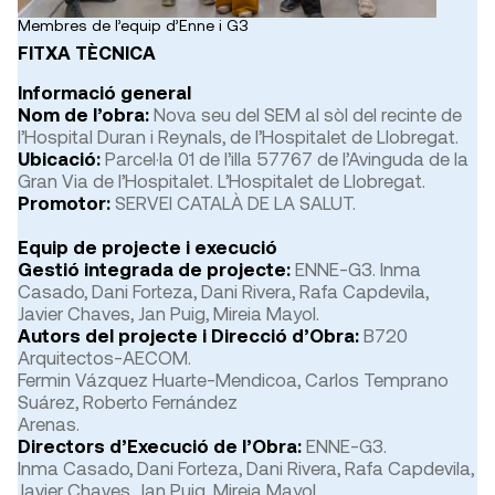
Membres de l’equip d’Enne i G3
FITXA TÈCNICA
Informació general
Nom de l’obra:
Nova seu del SEM al sòl del recinte de
l’Hospital Duran i Reynals, de l’Hospitalet de Llobregat.
Ubicació:
Parcel·la 01 de l’illa 57767 de l’Avinguda de la
Gran Via de l’Hospitalet. L’Hospitalet de Llobregat.
Promotor:
SERVEI CATALÀ DE LA SALUT.
Equip de projecte i execució
Gestió integrada de projecte:
ENNE-G3. Inma
Casado, Dani Forteza, Dani Rivera, Rafa Capdevila,
Javier Chaves, Jan Puig, Mireia Mayol.
Autors del projecte i Direcció d’Obra:
B720
Arquitectos-AECOM.
Fermin Vázquez Huarte-Mendicoa, Carlos Temprano
Suárez, Roberto Fernández
Arenas.
Directors d’Execució de l’Obra:
ENNE-G3.
Inma Casado, Dani Forteza, Dani Rivera, Rafa Capdevila,
Javier Chaves, Jan Puig, Mireia Mayol.