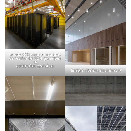
La sala CPD, centre neuràlgic
de l’edifici del SEM, garanteix
la
continuïtat operativa.
Imatge interior i il·lluminació