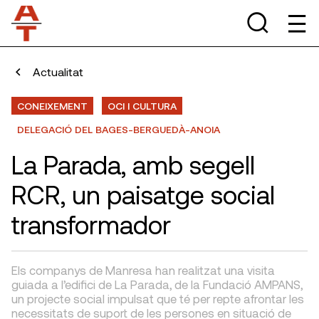
Actualitat
CONEIXEMENT
OCI I CULTURA
DELEGACIÓ DEL BAGES-BERGUEDÀ-ANOIA
La Parada, amb segell
RCR, un paisatge social
transformador
Els companys de Manresa han realitzat una visita
guiada a l’edifici de La Parada, de la Fundació AMPANS,
un projecte social impulsat que té per repte afrontar les
necessitats de suport de les persones en situació de