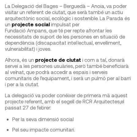
La Delegació del Bages – Berguedà – Anoia, va poder
visitar un referent de ciutat, que serà també un actiu
arquitectònic social, ecològic i sostenible. La Parada és
un
projecte social
impulsat per
Fundació Ampans, que té per repte afrontar les
necessitats de suport de les persones en situació de
dependència (discapacitat intel·lectual, envelliment,
vulnerabilitat) i joves.
Alhora, és un
projecte de ciutat
i com a tal, donarà
servei a les persones usuàries, però també beneficiarà
al veïnat, que podrà accedir a espais i serveis
comunitaris de l’equipament, i serà un pulmó per al barri
i per a la ciutat.
La delegació va poder conéixer de primera mà aquest
projecte referent, amb el segell de RCR Arquitectes,el
passat 27 de febrer:
Per la seva dimensió social
Pel seu impacte comunitari.