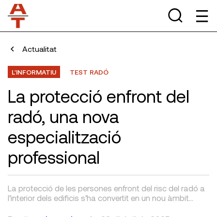
Actualitat
L'INFORMATIU
TEST RADÓ
La protecció enfront del
radó, una nova
especialització
professional
La protecció de les persones enfront del risc del radó a
l’interior dels edificis s’ha convertit en un nou àmbit…