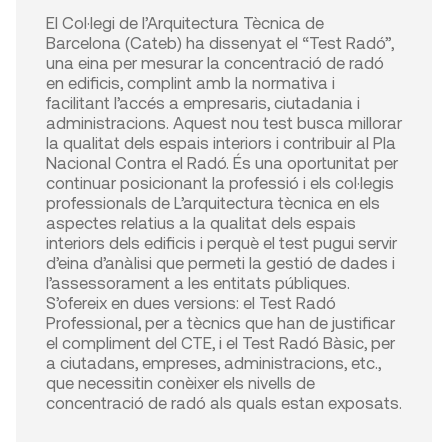
El Col·legi de l’Arquitectura Tècnica de
Barcelona (Cateb) ha dissenyat el “Test Radó”,
una eina per mesurar la concentració de radó
en edificis, complint amb la normativa i
facilitant l’accés a empresaris, ciutadania i
administracions. Aquest nou test busca millorar
la qualitat dels espais interiors i contribuir al Pla
Nacional Contra el Radó. És una oportunitat per
continuar posicionant la professió i els col·legis
professionals de L’arquitectura tècnica en els
aspectes relatius a la qualitat dels espais
interiors dels edificis i perquè el test pugui servir
d’eina d’anàlisi que permeti la gestió de dades i
l’assessorament a les entitats públiques.
S’ofereix en dues versions: el Test Radó
Professional, per a tècnics que han de justificar
el compliment del CTE, i el Test Radó Bàsic, per
a ciutadans, empreses, administracions, etc.,
que necessitin conèixer els nivells de
concentració de radó als quals estan exposats.