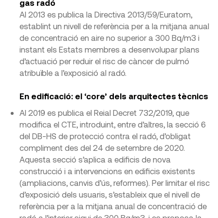
gas radó
Al 2013 es publica la Directiva 2013/59/Euratom,
establint un nivell de referència per a la mitjana anual
de concentració en aire no superior a 300 Bq/m3 i
instant els Estats membres a desenvolupar plans
d’actuació per reduir el risc de càncer de pulmó
atribuïble a l’exposició al radó.
En edificació: el ‘core’ dels arquitectes tècnics
Al 2019 es publica el Reial Decret 732/2019, que
modifica el CTE, introduint, entre d’altres, la secció 6
del DB-HS de protecció contra el radó, d’obligat
compliment des del 24 de setembre de 2020.
Aquesta secció s’aplica a edificis de nova
construcció i a intervencions en edificis existents
(ampliacions, canvis d’ús, reformes). Per limitar el risc
d’exposició dels usuaris, s’estableix que el nivell de
referència per a la mitjana anual de concentració de
radó a l’interior sigui de 300 Bq/m3, i es proposa la