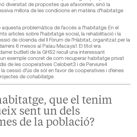
nó diversitat de propostes que afavoririen, sinó la
ssiva millora de les condicions en matèria d’habitatge
e aquesta problemàtica de l’accés a l’habitatge. En el
articles sobre l’habitatge social, la rehabilitació i la
ssió de cloenda del II Fòrum de l’Hàbitat, organitzat per la
s darrers 6 mesos al Palau Macaya
1
. El títol era
darrer butlletí de la GHS
2
recull una interessant
e un exemple concret de com recuperar habitatge privat
dis de les cooperatives Celobert
3
i de Perviure
4
la cessió d’ús de sòl en favor de cooperatives i d’eines
i projectes de
cohabitatge
.
abitatge, que el tenim
ueix sent un dels
mes de la població?