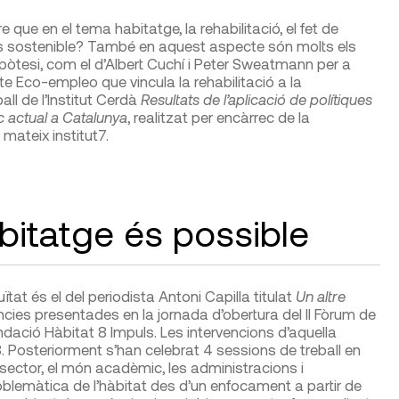
que en el tema habitatge, la rehabilitació, el fet de
 més sostenible? També en aquest aspecte són molts els
òtesi, com el d’Albert Cuchí i Peter Sweatmann per a
cte Eco-empleo que vincula la rehabilitació a la
eball de l’Institut Cerdà
Resultats de l’aplicació de polítiques
c actual a Catalunya
, realitzat per encàrrec de la
 mateix institut
7
.
bitatge és possible
nuïtat és el del periodista Antoni Capilla titulat
Un altre
ències presentades en la jornada d’obertura del II Fòrum de
dació Hàbitat 8 Impuls. Les intervencions d’aquella
8
. Posteriorment s’han celebrat 4 sessions de treball en
sector, el món acadèmic, les administracions i
blemàtica de l’hàbitat des d’un enfocament a partir de