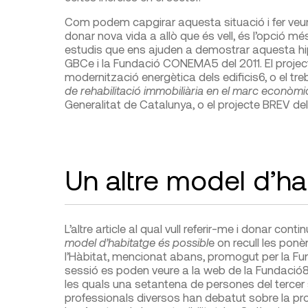
Com podem capgirar aquesta situació i fer veure 
donar nova vida a allò que és vell, és l’opció
estudis que ens ajuden a demostrar aquesta hip
GBCe i la Fundació CONEMA
5
del 2011. El proje
modernització energètica dels edificis
6
, o el tr
de rehabilitació immobiliària en el marc econòmi
Generalitat de Catalunya, o el projecte BREV del
Un altre model d’ha
L’altre article al qual vull referir-me i donar conti
model d’habitatge és possibl
e on recull les pon
l’Hàbitat, mencionat abans, promogut per la Fun
sessió es poden veure a la web de la Fundació
les quals una setantena de persones del tercer 
professionals diversos han debatut sobre la pro