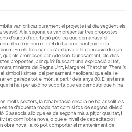
bits van criticar durament el projecte i al dia següent els
a sessió. A la segona es van presentar tres propostes
ilions d’euros d’aportació pública que demanava el
 una altra d’un nou model de turisme sostenible i la
diners. En els tres casos s’arribava a la conclusió de què
at, que els promesos per Adelson. Curiosament, els dies
stes propostes, per què? Buscant una explicació al fet,
rimera ministra del Regne Unit, Margaret Thatcher:
There is
el símbol i síntesi del pensament neoliberal que ella i el
r en gairebé tot el món, a partir dels anys 80. El sistema
ic que hi ha i per això no suporta que es demostri que hi ha
en molts sectors, la rehabilitació encara no ha assolit els
ue es té d’aquesta modalitat com si fos de segona divisió
ió. S’associa allò que és de segona mà a pitjor qualitat, i
tat com l’obra nova, o que el nivell de capacitació i
e en obra nova i això pot comportar el manteniment de