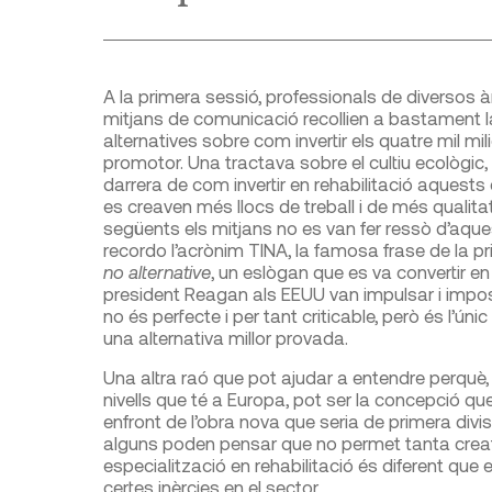
A la primera sessió, professionals de diversos àm
mitjans de comunicació recollien a bastament l
alternatives sobre com invertir els quatre mil m
promotor. Una tractava sobre el cultiu ecològic,
darrera de com invertir en rehabilitació aquests 
es creaven més llocs de treball i de més qualit
següents els mitjans no es van fer ressò d’aque
recordo l’acrònim TINA, la famosa frase de la p
no alternative
, un eslògan que es va convertir en 
president Reagan als EEUU van impulsar i imposa
no és perfecte i per tant criticable, però és l’ún
una alternativa millor provada.
Una altra raó que pot ajudar a entendre perquè, 
nivells que té a Europa, pot ser la concepció q
enfront de l’obra nova que seria de primera divis
alguns poden pensar que no permet tanta creativi
especialització en rehabilitació és diferent qu
certes inèrcies en el sector.