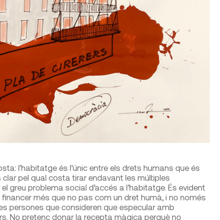
a: l’habitatge és l’únic entre els drets humans que és
clar pel qual costa tirar endavant les múltiples
el greu problema social d’accés a l’habitatge. És evident
iu financer més que no pas com un dret humà, i no només
moltes persones que consideren que especular amb
ers. No pretenc donar la recepta màgica perquè no