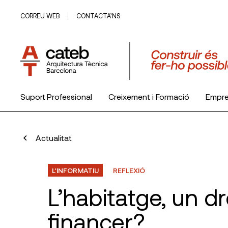
CORREU WEB
CONTACTA’NS
Suport Professional
Creixement i Formació
Empr
El Col·legi
Actualitat
L'INFORMATIU
REFLEXIÓ
L’habitatge, un d
financer?