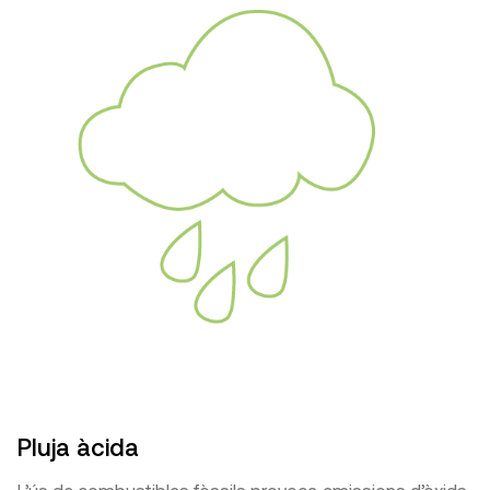
Pluja àcida