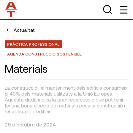
Actualitat
PRÀCTICA PROFESSIONAL
AGENDA CONSTRUCCIÓ SOSTENIBLE
Materials
La construcció i el manteniment dels edificis consumeix
el 40% dels materials utilitzats a la Unió Europea.
Aquesta dada indica la gran repercussió que pot tenir
fer una bona elecció de materials per a la construcció i
rehabilitació d’edificis.
29 d’octubre de 2024