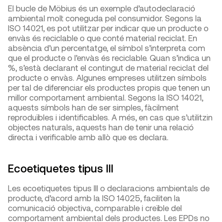
El bucle de Möbius és un exemple d’autodeclaració
ambiental molt coneguda pel consumidor. Segons la
ISO 14021, es pot utilitzar per indicar que un producte o
envàs és reciclable o que conté material reciclat. En
absència d’un percentatge, el símbol s’interpreta com
que el producte o l’envàs és reciclable. Quan s’indica un
%, s’està declarant el contingut de material reciclat del
producte o envàs. Algunes empreses utilitzen símbols
per tal de diferenciar els productes propis que tenen un
millor comportament ambiental. Segons la ISO 14021,
aquests símbols han de ser simples, fàcilment
reproduïbles i identificables. A més, en cas que s’utilitzin
objectes naturals, aquests han de tenir una relació
directa i verificable amb allò que es declara.
Ecoetiquetes tipus III
Les ecoetiquetes tipus III o declaracions ambientals de
producte, d’acord amb la ISO 14025, faciliten la
comunicació objectiva, comparable i creïble del
comportament ambiental dels productes. Les EPDs no