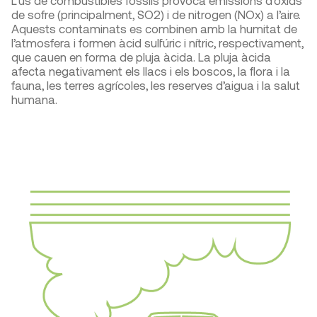
L’ús de combustibles fòssils provoca emissions d’òxids
de sofre (principalment, SO2) i de nitrogen (NOx) a l’aire.
Aquests contaminats es combinen amb la humitat de
l’atmosfera i formen àcid sulfúric i nítric, respectivament,
que cauen en forma de pluja àcida. La pluja àcida
afecta negativament els llacs i els boscos, la flora i la
fauna, les terres agrícoles, les reserves d’aigua i la salut
humana.