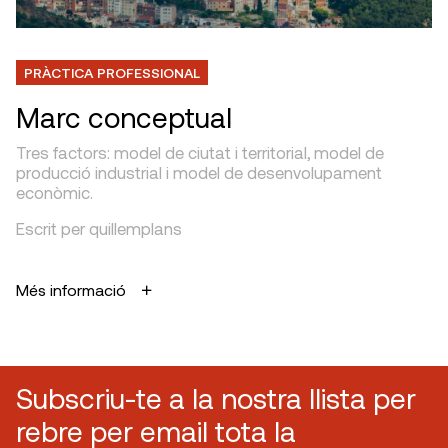
PRÀCTICA PROFESSIONAL
Marc conceptual
Tres factors: model de ciutat i territorial, model de
producció industrial i model de desenvolupament
econòmic.
Escrit per quillemplans
Més informació
Subscriu-te a la nostra llista per
rebre per email tota la