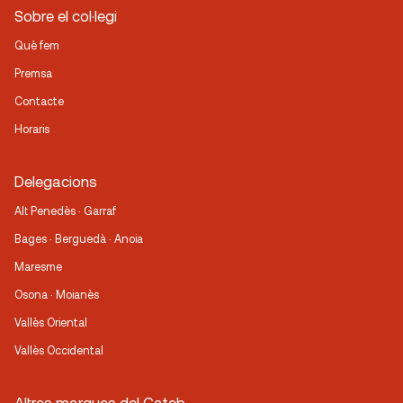
Sobre el col·legi
Què fem
Premsa
Contacte
Horaris
Delegacions
Alt Penedès · Garraf
Bages · Berguedà · Anoia
Maresme
Osona · Moianès
Vallès Oriental
Vallès Occidental
Altres marques del Cateb