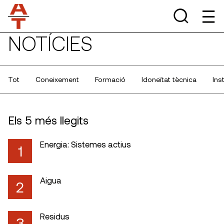
NOTÍCIES
Tot
Coneixement
Formació
Idoneïtat tècnica
Ins
Els 5 més llegits
Energia: Sistemes actius
1
Aigua
2
Residus
3