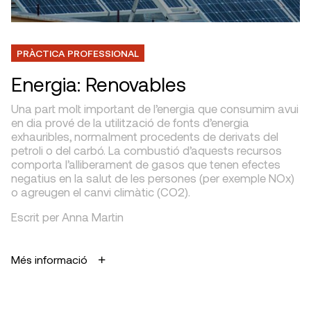
PRÀCTICA PROFESSIONAL
Energia: Renovables
Una part molt important de l’energia que consumim avui
en dia prové de la utilització de fonts d’energia
exhauribles, normalment procedents de derivats del
petroli o del carbó. La combustió d’aquests recursos
comporta l’alliberament de gasos que tenen efectes
negatius en la salut de les persones (per exemple NOx)
o agreugen el canvi climàtic (CO2).
Escrit per Anna Martin
Més informació