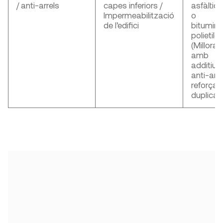
/ anti-arrels
capes inferiors /
asfàltiq
Impermeabilització
o
de l’edifici
bitumino
polietilè,
(Millora
amb
additius
anti-arre
reforçad
duplicad