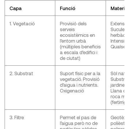
Capa
Funció
Material
1. Vegetació
Provisió dels
Extensiv
serveis
Suculent
ecosistèmics en
herbàci
l’entorn urbà
Intensiva
(múltiples beneficis
Qualsev
a escala d’edifici i
de ciutat)
2. Substrat
Suport físic per a la
Sòl natu
vegetació. Provisió
Substrat
d’aigua i nutrients.
jardineri
Oxigenació
Llana de
roca min
(fertirrig
3. Filtre
Permet el pas de
Geotèxti
l’aigua però no de
polièster
partícules sòlides
polipropi