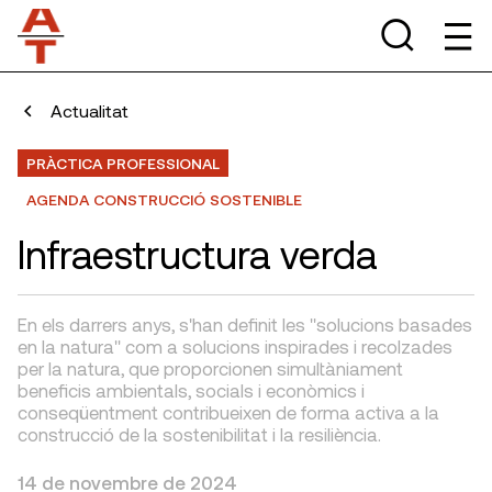
Actualitat
PRÀCTICA PROFESSIONAL
AGENDA CONSTRUCCIÓ SOSTENIBLE
Infraestructura verda
En els darrers anys, s'han definit les "solucions basades
en la natura" com a solucions inspirades i recolzades
per la natura, que proporcionen simultàniament
beneficis ambientals, socials i econòmics i
conseqüentment contribueixen de forma activa a la
construcció de la sostenibilitat i la resiliència.
14 de novembre de 2024