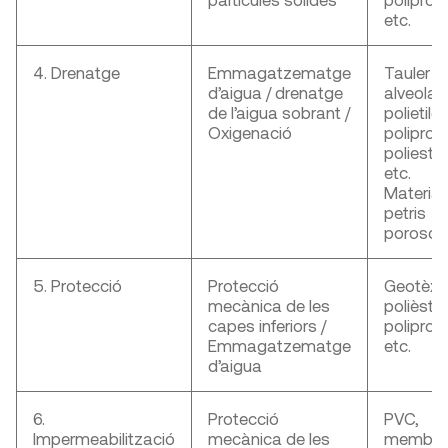
etc.
4. Drenatge
Emmagatzematge
Tauler
d’aigua / drenatge
alveolar
de l’aigua sobrant /
polietilè,
Oxigenació
polipropi
poliestirè
etc.
Material
petris
porosos
5. Protecció
Protecció
Geotèxti
mecànica de les
polièster
capes inferiors /
polipropi
Emmagatzematge
etc.
d’aigua
6.
Protecció
PVC,
Impermeabilització
mecànica de les
membra