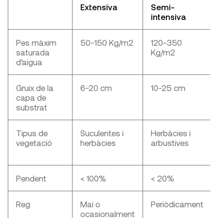
Extensiva
Semi-
intensiva
Pes màxim
50-150 Kg/m
2
120-350
saturada
Kg/m
2
d’aigua
Gruix de la
6-20 cm
10-25 cm
capa de
substrat
Tipus de
Suculentes i
Herbàcies i
vegetació
herbàcies
arbustives
Pendent
< 100%
< 20%
Reg
Mai o
Periòdicament
ocasionalment