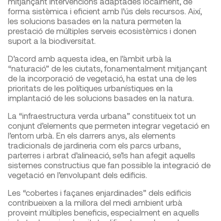
mitjançant intervencions adaptades localment, de
forma sistèmica i eficient amb l’ús dels recursos. Així,
les solucions basades en la natura permeten la
prestació de múltiples serveis ecosistèmics i donen
suport a la biodiversitat.
D’acord amb aquesta idea, en l’àmbit urbà la
“naturació” de les ciutats, fonamentalment mitjançant
de la incorporació de vegetació, ha estat una de les
prioritats de les polítiques urbanístiques en la
implantació de les solucions basades en la natura.
La “infraestructura verda urbana” constitueix tot un
conjunt d’elements que permeten integrar vegetació en
l’entorn urbà. En els darrers anys, als elements
tradicionals de jardineria com els parcs urbans,
parterres i arbrat d’alineació, se’ls han afegit aquells
sistemes constructius que fan possible la integració de
vegetació en l’envolupant dels edificis.
Les “cobertes i façanes enjardinades” dels edificis
contribueixen a la millora del medi ambient urbà
proveint múltiples beneficis, especialment en aquells