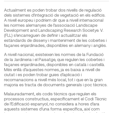
Actualment es poden trobar dos nivells de regulació
dels sistemes d’integració de vegetació en els edificis.
A nivell europeu i podríem dir que a nivell internacional
les normes alemanyes de l’associació Landscape
Development and Landscaping Research Societye. V.
(FLL) s’encarreguen de definir i actualitzar els
estàndards de disseny i manteniment de les cobertes i
façanes enjardinades, disponibles en alemany i anglès.
A nivell nacional, existeixen les normes de la Fundació
de la Jardineria i el Paisatge, que regulen les cobertes i
façanes enjardinades, disponibles en català i castellà.
Més enllà d’aquestes normes, ja es baixa a nivell de
ciutat i es poden trobar guies d’aplicació i
recomanacions a nivell més local, tot i que en la gran
majoria es tracta de documents generals i poc tècnics.
Malauradament, els codis tècnics que regulen els
processos constructius, específicament el Codi Tècnic
de l’Edificació espanyol, no considera a hores d’ara
aquests sistemes d’una forma específica, així com