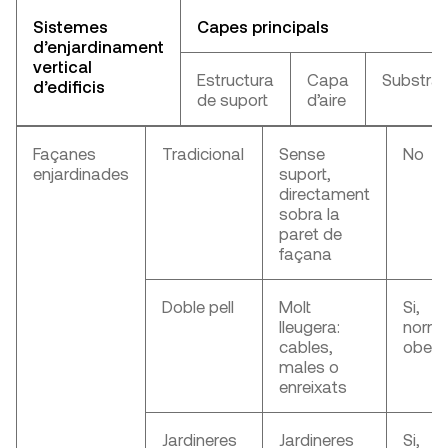
Sistemes
Capes principals
d’enjardinament
vertical
Estructura
Capa
Substrat
d’edificis
de suport
d’aire
Façanes
Tradicional
Sense
No
enjardinades
suport,
directament
sobra la
paret de
façana
Doble pell
Molt
Si,
lleugera:
norm
cables,
obert
males o
enreixats
Jardineres
Jardineres
Si,