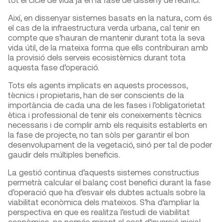
Així, en dissenyar sistemes basats en la natura, com és
el cas de la infraestructura verda urbana, cal tenir en
compte que s’hauran de mantenir durant tota la seva
vida útil, de la mateixa forma que ells contribuiran amb
la provisió dels serveis ecosistèmics durant tota
aquesta fase d’operació.
Tots els agents implicats en aquests processos,
tècnics i propietaris, han de ser conscients de la
importància de cada una de les fases i l’obligatorietat
ètica i professional de tenir els coneixements tècnics
necessaris i de complir amb els requisits establerts en
la fase de projecte, no tan sòls per garantir el bon
desenvolupament de la vegetació, sinó per tal de poder
gaudir dels múltiples beneficis.
La gestió continua d’aquests sistemes constructius
permetrà calcular el balanç cost benefici durant la fase
d’operació que ha d’esvair els dubtes actuals sobre la
viabilitat econòmica dels mateixos. S’ha d’ampliar la
perspectiva en que es realitza l’estudi de viabilitat
econòmica, no només mirant el cost d’inversió inicial,