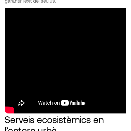
garantir l’èxit del seu ús.
Serveis ecosistèmics en
l’entorn urbà