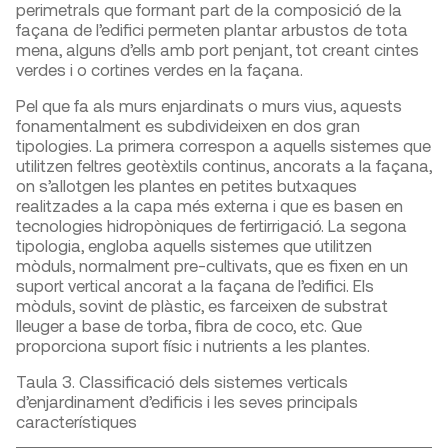
perimetrals que formant part de la composició de la
façana de l’edifici permeten plantar arbustos de tota
mena, alguns d’ells amb port penjant, tot creant cintes
verdes i o cortines verdes en la façana.
Pel que fa als murs enjardinats o murs vius, aquests
fonamentalment es subdivideixen en dos gran
tipologies. La primera correspon a aquells sistemes que
utilitzen feltres geotèxtils continus, ancorats a la façana,
on s’allotgen les plantes en petites butxaques
realitzades a la capa més externa i que es basen en
tecnologies hidropòniques de fertirrigació. La segona
tipologia, engloba aquells sistemes que utilitzen
mòduls, normalment pre-cultivats, que es fixen en un
suport vertical ancorat a la façana de l’edifici. Els
mòduls, sovint de plàstic, es farceixen de substrat
lleuger a base de torba, fibra de coco, etc. Que
proporciona suport físic i nutrients a les plantes.
Taula 3. Classificació dels sistemes verticals
d’enjardinament d’edificis i les seves principals
característiques