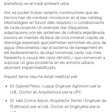
(beneficis) en el medi ambient urbà.
Així, es poden trobar variants constructives que els
tècnics han de conèixer i incorporar en el seu catàleg
d’estratègies en funció dels requisits i o condicionants
de cada projecte. Un exemple clar d’aquestes
adaptacions són els sistemes de coberta enjardinada
basats en mantes de llana de roca mineral i capes de
drenatge especials que permeten esmorteir els pics de
aigua d’escorrentia cap al sistema de sanejament en
els esdeveniments de pluja torrencial, cada cop més
freqüents a causa del canvi climàtic, i que comencen a
suposar un greu problema en els entorns urbans
altament impermeabilitzats.
Aquest tema clau ha estat realitzat per:
Dr. Gabriel Pérez i Luque. Enginyer Agrònom per la
UdL. Doctor en Arquitectura per la UPC
Dr. Julià Coma Arpon. Arquitecte Tècnic i Enginyer de
l’Edificació per al UdL. Doctor en Enginyeria per la