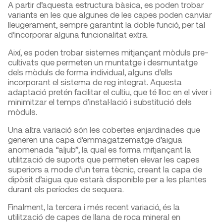
A partir d’aquesta estructura bàsica, es poden trobar
variants en les que algunes de les capes poden canviar
lleugerament, sempre garantint la doble funció, per tal
d’incorporar alguna funcionalitat extra.
Així, es poden trobar sistemes mitjançant mòduls pre-
cultivats que permeten un muntatge i desmuntatge
dels mòduls de forma individual, alguns d’ells
incorporant el sistema de reg integrat. Aquesta
adaptació pretén facilitar el cultiu, que té lloc en el viver i
minimitzar el temps d’instal·lació i substitució dels
mòduls.
Una altra variació són les cobertes enjardinades que
generen una capa d’emmagatzematge d’aigua
anomenada “aljub”, la qual es forma mitjançant la
utilització de suports que permeten elevar les capes
superiors a mode d’un terra tècnic, creant la capa de
dipòsit d’aigua que estarà disponible per a les plantes
durant els períodes de sequera.
Finalment, la tercera i més recent variació, és la
utilització de capes de llana de roca mineral en