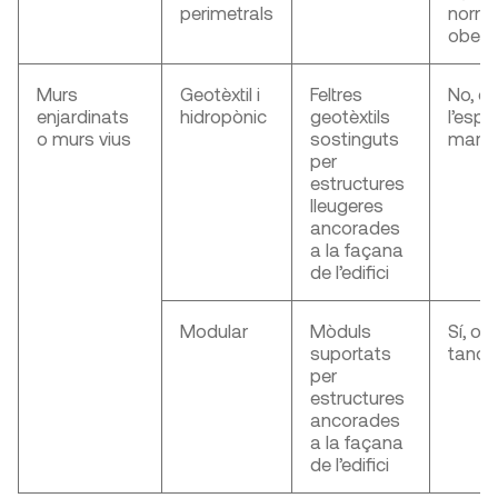
perimetrals
norm
obert
Murs
Geotèxtil i
Feltres
No, o 
enjardinats
hidropònic
geotèxtils
l’espa
o murs vius
sostinguts
marc
per
estructures
lleugeres
ancorades
a la façana
de l’edifici
Modular
Mòduls
Sí, ob
suportats
tanca
per
estructures
ancorades
a la façana
de l’edifici