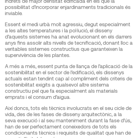
indrets de major densitat edificada en els que la
possibilitat d’incorporar enjardinaments tradicionals és
inviable.
Essent el medi urbà molt agressiu, degut especialment
a les altes temperatures i la pol·lució, el disseny
d’aquests sistemes ha anat evolucionant en els darrers
anys fins assolir alts nivells de tecnificació, donant lloc a
veritables sistemes constructius que garanteixen la
supervivència de les plantes.
A més a més, essent punta de llança de l’aplicació de la
sostenibilitat en el sector de l’edificació, els dissenys
actuals estan tendint cap al compliment dels criteris de
sostenibilitat exigits a qualsevol altre sistema
constructiu pel que fa especialment als materials
emprats i el consum d’aigua.
Així doncs, tots els tècnics involucrats en el seu cicle de
vida, des de les fases de disseny arquitectònic, a la
seva execució i al seu manteniment durant la fase d’ús,
han de ser perfectament coneixedors de tots els
condicionants tècnics i requisits de qualitat que han de