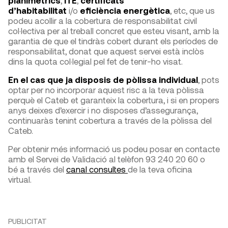
planimètrics
,
ITE
,
certificats
d’habitabilitat
i/o
eficiència energètica
, etc, que us
podeu acollir a la cobertura de responsabilitat civil
col·lectiva per al treball concret que esteu visant, amb la
garantia de que el tindràs cobert durant els períodes de
responsabilitat, donat que aquest servei està inclòs
dins la quota col·legial pel fet de tenir-ho visat.
En el cas que ja disposis de pòlissa individual
,
pots
optar per no incorporar aquest risc a la teva pòlissa
perquè el Cateb et garanteix la cobertura, i si en propers
anys deixes d’exercir i no disposes d’assegurança,
continuaràs tenint cobertura a través de la pòlissa del
Cateb.
Per obtenir més informació us podeu posar en contacte
amb el Servei de Validació al telèfon 93 240 20 60 o
bé a través del
canal consultes
de la teva oficina
virtual.
PUBLICITAT