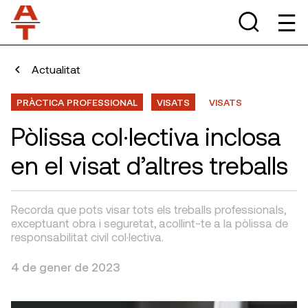
Actualitat
PRÀCTICA PROFESSIONAL
VISATS
VISATS
Pòlissa col·lectiva inclosa
en el visat d’altres treballs
Recorda que pots visar tots els treballs professionals,
exceptuant obra i seguretat, acollint-te a la pòlissa de
responsabilitat civil col·lectiva.
4 de gener de 2023