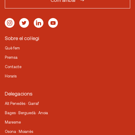
Sobre el col·legi
Què fem
Premsa
Contacte
Horaris
Delegacions
Alt Penedès · Garraf
Bages · Berguedà · Anoia
Maresme
Osona · Moianès