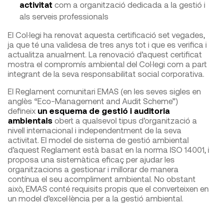
activitat
com a organització dedicada a la gestió i
als serveis professionals
El Col·legi ha renovat aquesta certificació set vegades,
ja que té una validesa de tres anys tot i que es verifica i
actualitza anualment. La renovació d’aquest certificat
mostra el compromís ambiental del Col·legi com a part
integrant de la seva responsabilitat social corporativa.
El Reglament comunitari EMAS (en les seves sigles en
anglès “Eco-Management and Audit Scheme”)
defineix
un esquema de gestió i auditoria
ambientals
obert a qualsevol tipus d’organització a
nivell internacional i independentment de la seva
activitat. El model de sistema de gestió ambiental
d’aquest Reglament està basat en la norma ISO 14001, i
proposa una sistemàtica eficaç per ajudar les
organitzacions a gestionar i millorar de manera
contínua el seu acompliment ambiental. No obstant
això, EMAS conté requisits propis que el converteixen en
un model d’excel·lència per a la gestió ambiental.