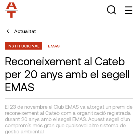
Actualitat
INSTITUCIONAL
EMAS
Reconeixement al Cateb
per 20 anys amb el segell
EMAS
El 23 de novembre el Club EMAS va atorgat un premi de
reconeixement al Cateb com a organització registrada
durant 20 anys amb el segell EMAS. Aquest segell d’un
compromís més gran que qualsevol altre sistema de
gestió ambiental.