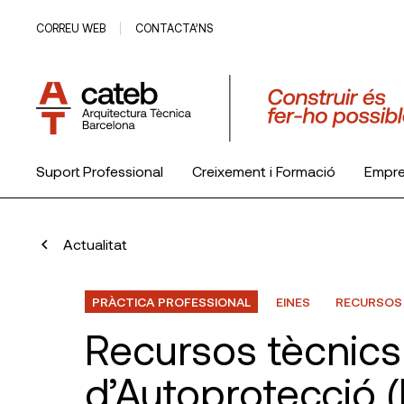
CORREU WEB
CONTACTA’NS
Suport Professional
Creixement i Formació
Empr
El Col·legi
Actualitat
PRÀCTICA PROFESSIONAL
EINES
RECURSOS
Recursos tècnics
d’Autoprotecció 