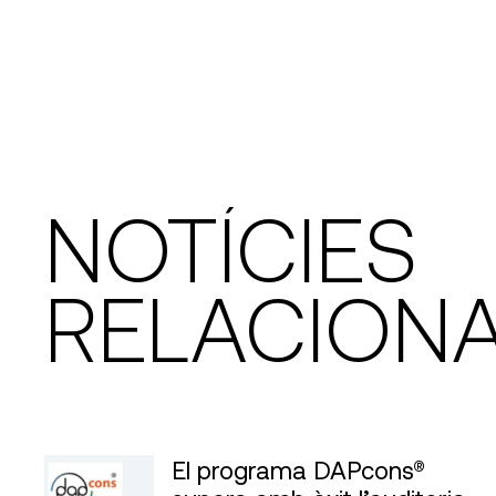
NOTÍCIES
RELACION
El programa DAPcons®