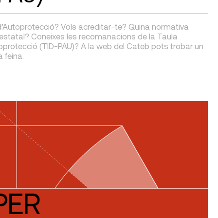
s d’Autoprotecció? Vols acreditar-te? Quina normativa
t estatal? Coneixes les recomanacions de la Taula
toprotecció (TID-PAU)? A la web del Cateb pots trobar un
 feina.