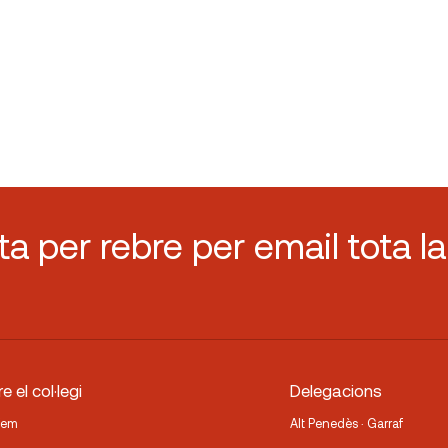
sta per rebre per email tota la
e el col·legi
Delegacions
fem
Alt Penedès · Garraf