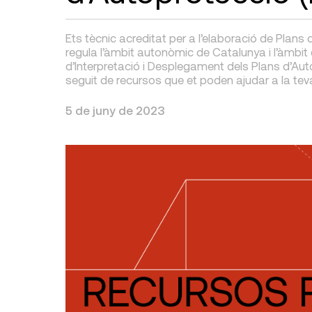
Ets tècnic acreditat per a l’elaboració de Plan
regula l’àmbit autonòmic de Catalunya i l’àmbi
d’Interpretació i Desplegament dels Plans d’Au
seguit de recursos que et poden ajudar a la teva
5 de juny de 2023