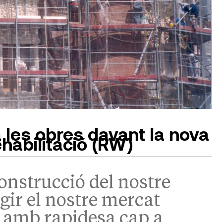
a les obres davant la nova
habilitació (RW)
construcció del nostre
egir el nostre mercat
r amb rapidesa cap a