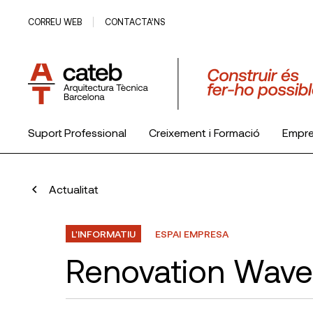
CORREU WEB
CONTACTA’NS
Suport Professional
Creixement i Formació
Empr
El Col·legi
Actualitat
L'INFORMATIU
ESPAI EMPRESA
Renovation Wave