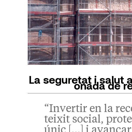
La seguretat i salut 
onada de re
“Invertir en la re
teixit social, prot
únic […] i avança