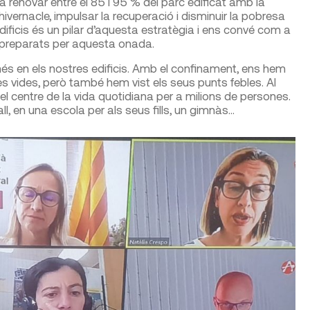
 renovar entre el 85 i 95 % del parc edificat amb la
 hivernacle, impulsar la recuperació i disminuir la pobresa
edificis és un pilar d’aquesta estratègia i ens convé com a
m preparats per aquesta onada.
més en els nostres edificis. Amb el confinament, ens hem
s vides, però també hem vist els seus punts febles. Al
 el centre de la vida quotidiana per a milions de persones.
all, en una escola per als seus fills, un gimnàs…