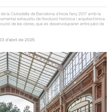
 de la Ciutadella de Barcelona s’inicià l’any 2017 amb la
umental exhaustiu de l’evolució històrica i arquitectònica
xecució de les obres, que es desenvoluparen entre juliol de
23 d’abril de 2025