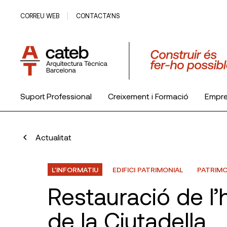
CORREU WEB
CONTACTA’NS
Suport Professional
Creixement i Formació
Empr
El Col·legi
Actualitat
L'INFORMATIU
EDIFICI PATRIMONIAL
PATRIMO
Restauració de l’
de la Ciutadella