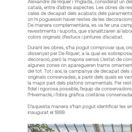
Alexandre de Riquer i Ynglada, considerat un d
català, entre d’altres aspectes. Les obres de
cales de decapat dels acabats dels paraments, a
on hi poguessin haver restes de les decoracions 
De manera complementària, es va fer una campa
revestiments i suports, que s’analitzaren al lab
colors originals d’estucs i pintures d’acabat.
Durant les obres, s’ha pogut comprovar que, ori
dissenyat per De Riquer; a la qual es sobreposa
decoració, però la majoria sense. L’estat de con
algunes zones on aparegueren trams ornamental
del tot. Tot i així, la campanya de decapat del
originals conservades, a partir dels quals es v
la major part dels plafons ornamentals. Per res
fidel i rigorosa possible, l’equip de conservado
l’Hivernacle, i l’obra gràfica coetània conservad
D’aquesta manera s’han pogut identificar les sim
inaugurat el 1888.