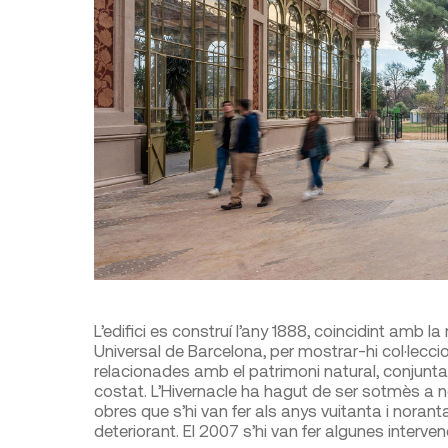
L’edifici es construí l’any 1888, coincidint amb l
Universal de Barcelona, per mostrar-hi col·leccion
relacionades amb el patrimoni natural, conjunta
costat. L’Hivernacle ha hagut de ser sotmès a no
obres que s’hi van fer als anys vuitanta i noran
deteriorant. El 2007 s’hi van fer algunes interven