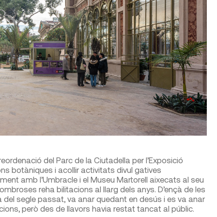
a reordenació del Parc de la Ciutadella per l’Exposició
s botàniques i acollir activitats divul gatives
ment amb l’Umbracle i el Museu Martorell aixecats al seu
mbroses reha bilitacions al llarg dels anys. D’ençà de les
ta del segle passat, va anar quedant en desús i es va anar
cions, però des de llavors havia restat tancat al públic.