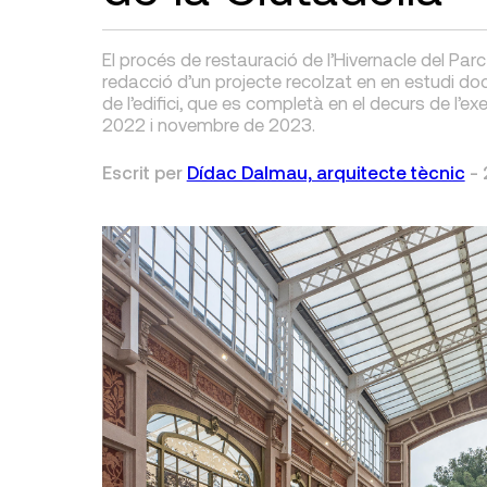
El procés de restauració de l’Hivernacle del Parc
redacció d’un projecte recolzat en en estudi doc
de l’edifici, que es completà en el decurs de l’e
2022 i novembre de 2023.
Escrit per
Dídac Dalmau, arquitecte tècnic
-