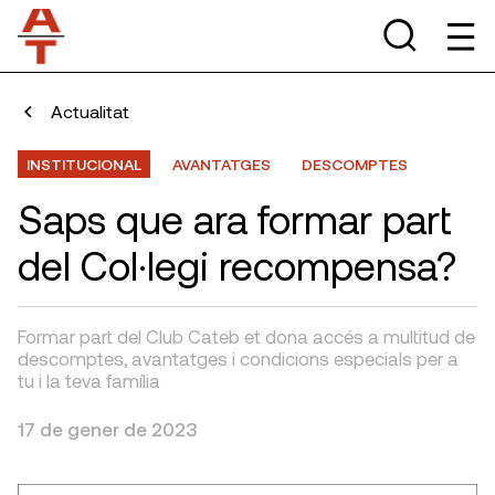
Actualitat
INSTITUCIONAL
AVANTATGES
DESCOMPTES
Saps que ara formar part
del Col·legi recompensa?
Formar part del Club Cateb et dona accés a multitud de
descomptes, avantatges i condicions especials per a
tu i la teva família
17 de gener de 2023