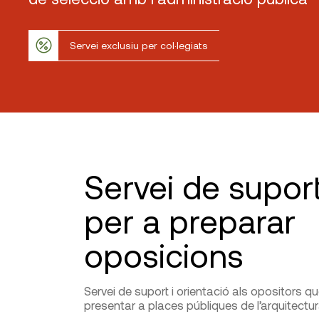
Servei exclusiu per col·legiats
Servei de supor
per a preparar
oposicions
Servei de suport i orientació als opositors q
presentar a places públiques de l’arquitectur