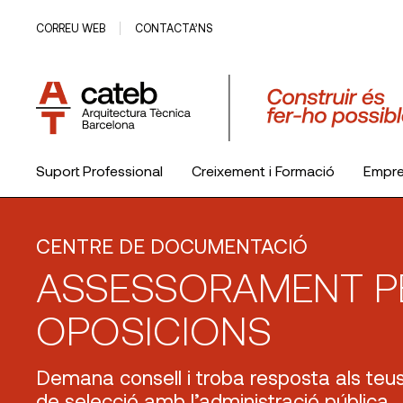
CORREU WEB
CONTACTA’NS
Suport Professional
Creixement i Formació
Empr
El Col·legi
CENTRE DE DOCUMENTACIÓ
ASSESSORAMENT P
OPOSICIONS
Demana consell i troba resposta als te
de selecció amb l’administració pública