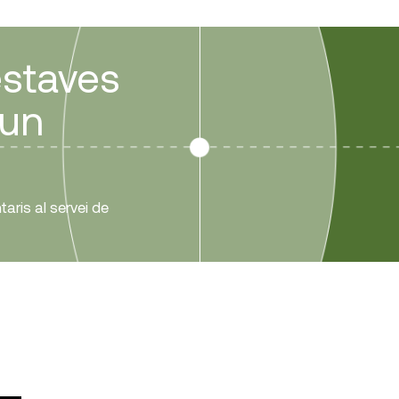
estaves
gun
aris al servei de