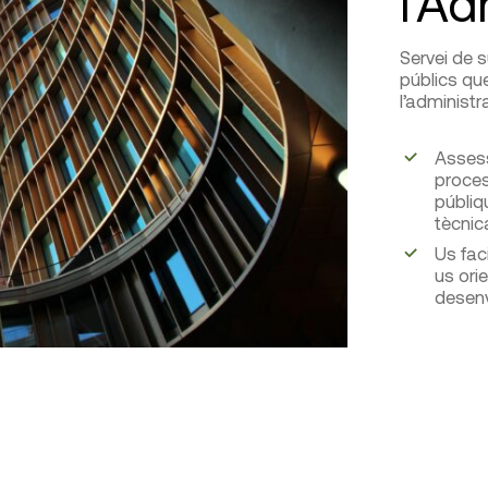
l’Ad
Servei de s
públics qu
l’administr
Assess
proces
públiq
tècnic
Us fac
us ori
desenv