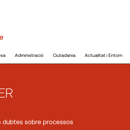
esa
Administració
Ciutadania
Actualitat i Entorn
ER
us dubtes sobre processos