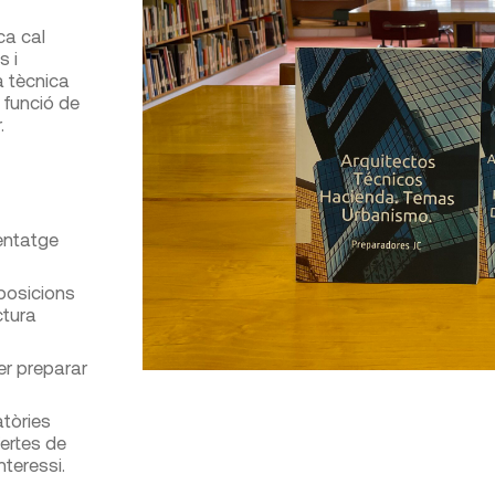
ca cal
s i
a tècnica
 funció de
.
nentatge
posicions
ctura
r preparar
atòries
ertes de
nteressi.