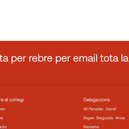
sta per rebre per email tota la
e el col·legi
Delegacions
fem
Alt Penedès · Garraf
sa
Bages · Berguedà · Anoia
acte
Maresme