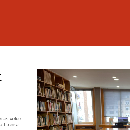
t
ue es volen
a tècnica.