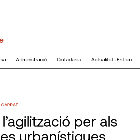
esa
Administració
Ciutadania
Actualitat i Entorn
- GARRAF
’agilització per als
cies urbanístiques