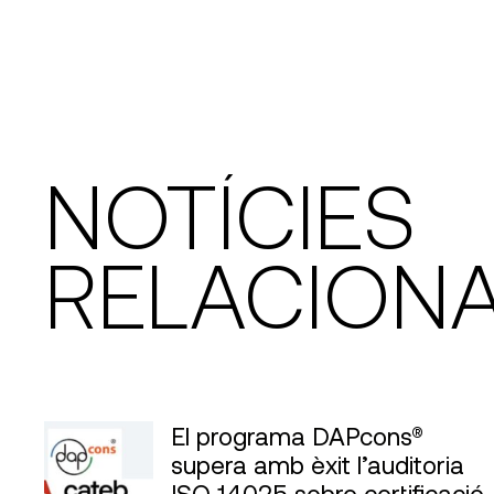
NOTÍCIES
RELACION
El programa DAPcons®
supera amb èxit l’auditoria
ISO 14025 sobre certificació