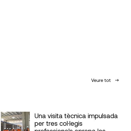
Veure tot
Una visita tècnica impulsada
per tres col·legis
professionals apropa les