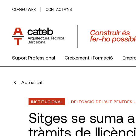
CORREU WEB
CONTACTA’NS
Suport Professional
Creixement i Formació
Empr
El Col·legi
Actualitat
INSTITUCIONAL
DELEGACIÓ DE L'ALT PENEDÈS 
Sitges se suma a l
tràmits de llicèn