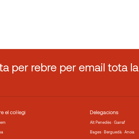
sta per rebre per email tota la
e el col·legi
Delegacions
fem
Alt Penedès · Garraf
sa
Bages · Berguedà · Anoia