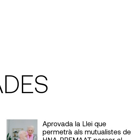
ADES
Aprovada la Llei que
permetrà als mutualistes de
HNA-PREMAAT passar al