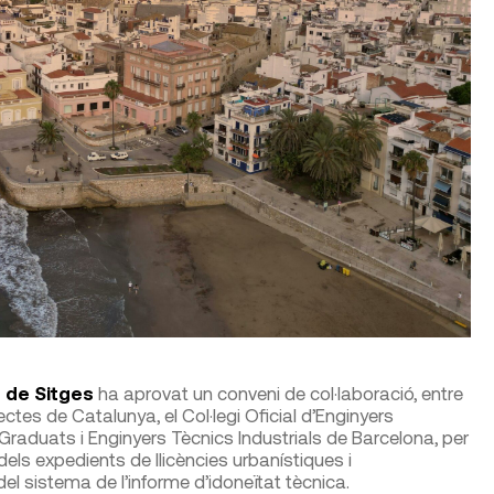
 de Sitges
ha aprovat un conveni de col·laboració, entre
ctes de Catalunya, el Col·legi Oficial d’Enginyers
s Graduats i Enginyers Tècnics Industrials de Barcelona, per
ió dels expedients de llicències urbanístiques i
el sistema de l’informe d’idoneïtat tècnica.