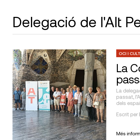
Delegació de l'Alt 
OCI I CUL
La Co
pass
La delegac
passat, l’
dels espa
Escrit per
Més infor