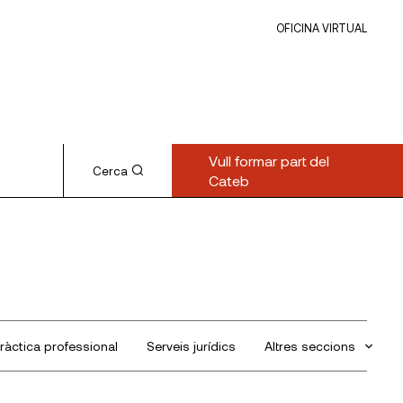
OFICINA VIRTUAL
Vull formar part del
Cerca
Cateb
ràctica professional
Serveis jurídics
Altres seccions
Sin categorizar