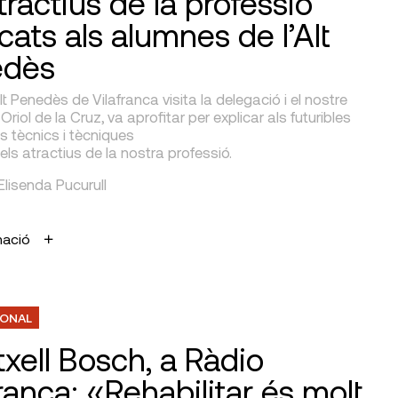
tractius de la professió
cats als alumnes de l’Alt
edès
Alt Penedès de Vilafranca visita la delegació i el nostre
riol de la Cruz, va aprofitar per explicar als futuribles
s tècnics i tècniques
els atractius de la nostra professió.
 Elisenda Pucurull
mació
IONAL
txell Bosch, a Ràdio
ranca: «Rehabilitar és molt