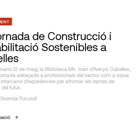
MENT
ornada de Construcció i
bilitació Sostenibles a
lles
arts 12 de maig, la Biblioteca Mn. Joan d’Avinyó, Cubelles,
 jornada adreçada a professionals del sector com a espai
 intercanvi d’experiències per afrontar els reptes de
 del futur.
 Elisenda Pucurull
mació