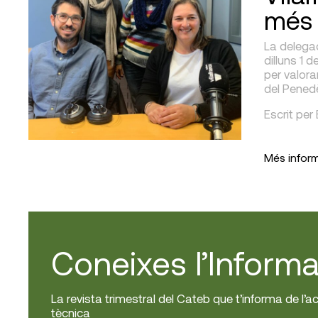
més 
La delegac
dilluns 1 
per valora
del Pened
Escrit per
Més infor
Coneixes l’Informa
La revista trimestral del Cateb que t’informa de l’ac
tècnica