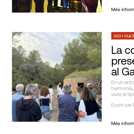
Més infor
OCI I CUL
La c
prese
al Ga
En un ento
harmonia, 
viure el t
Escrit per
Més infor