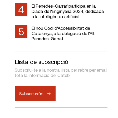
El Penedès-Garraf participa en la
4
Diada de l'Enginyeria 2024, dedicada
a la intel·ligència artificial
El nou Codi d’Accessibilitat de
5
Catalunya, a la delegació de l'Alt
Penedès-Garraf
Llista de subscripció
Subscriu-te a la nostra llista per rebre per email
tota la informació del Cateb
Subscriure'm