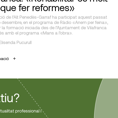
que fer reformes»
ió de l’Alt Penedès-Garraf ha participat aquest passat
de desembre, en el programa de Ràdio «Anem per feina»,
r la formació iniciada des de l’Ajuntament de Vilafranca
ès amb el programa «Mans a l’obra».
 Elisenda Pucurull
mació
tiu?
tualitat professional i