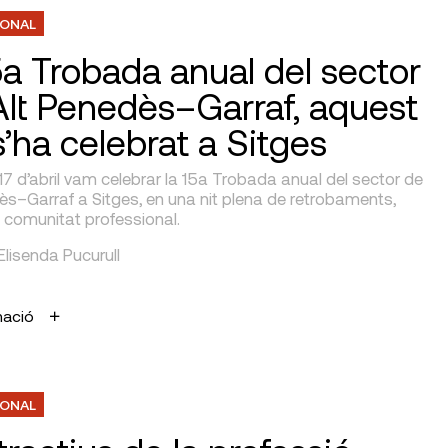
IONAL
5a Trobada anual del sector
’Alt Penedès–Garraf, aquest
s’ha celebrat a Sitges
17 d’abril vam celebrar la 15a Trobada anual del sector de
dès–Garraf a Sitges, en una nit plena de retrobaments,
 comunitat professional.
 Elisenda Pucurull
mació
IONAL