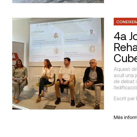
CONEIXE
4a J
Reha
Cube
Aquest dim
acull una
de debat i
l’edificació
Escrit per
Més infor