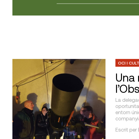
OCI I CUL
Una 
l’Obs
La delegac
oportunita
entorn úni
companyia 
Escrit per