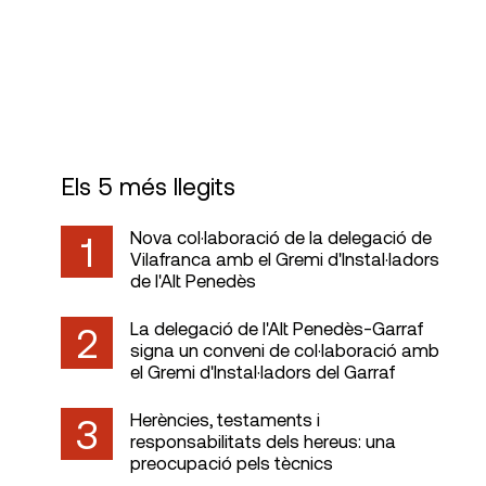
Visats
Els 5 més llegits
Nova col·laboració de la delegació de
1
Vilafranca amb el Gremi d'Instal·ladors
de l'Alt Penedès
La delegació de l'Alt Penedès-Garraf
2
signa un conveni de col·laboració amb
el Gremi d'Instal·ladors del Garraf
Herències, testaments i
3
responsabilitats dels hereus: una
preocupació pels tècnics