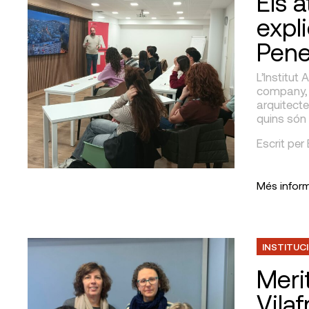
Els a
expli
Pen
L’Institut 
company, O
arquitecte
quins són 
Escrit per
Més infor
INSTITUC
Meri
Vilaf