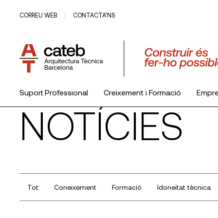
CORREU WEB
CONTACTA’NS
Suport Professional
Creixement i Formació
Empr
NOTÍCIES
El Col·legi
Tot
Coneixement
Formació
Idoneïtat tècnica