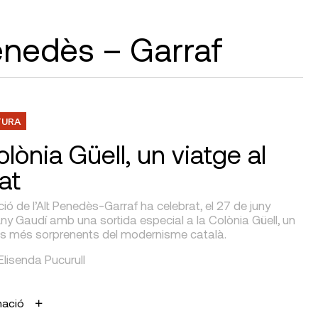
Penedès – Garraf
TURA
lònia Güell, un viatge al
at
ió de l’Alt Penedès-Garraf ha celebrat, el 27 de juny
Any Gaudí amb una sortida especial a la Colònia Güell, un
is més sorprenents del modernisme català.
 Elisenda Pucurull
mació