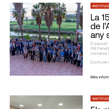
INSTITUC
La 1
de l
any 
El passat 
l’Alt Pene
conversa i
Escrit per
Més infor
INSTITUC