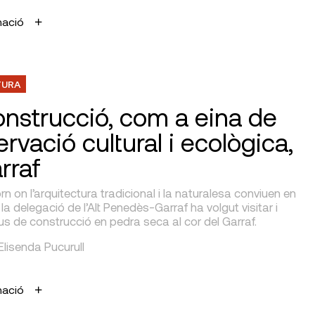
mació
TURA
onstrucció, com a eina de
rvació cultural i ecològica,
rraf
rn on l’arquitectura tradicional i la naturalesa conviuen en
la delegació de l’Alt Penedès-Garraf ha volgut visitar i
ipus de construcció en pedra seca al cor del Garraf.
 Elisenda Pucurull
mació