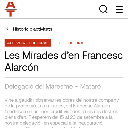
Històric d'activitats
ACTIVITAT CULTURAL
OCI I CULTURA
Les Mirades d’en Francesc
Alarcón
Delegació del Maresme – Mataró
Vine a gaudir i observar les obres del nostre company
de la professió. Les mirades, del Francesc Alarcón
t'endinsen en un món erudit vist des d'uns ulls destres
plens d'art. T'esperem del 15 al 23 de setembre a la
nostra delegació i en especial a la inauguració,