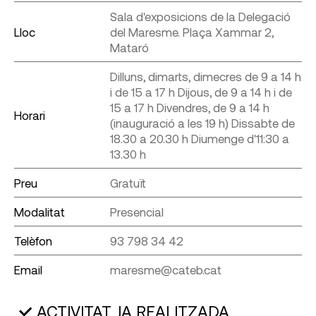
Sala d'exposicions de la Delegació
Lloc
del Maresme. Plaça Xammar 2,
Mataró
Dilluns, dimarts, dimecres de 9 a 14 h
i de 15 a 17 h Dijous, de 9 a 14 h i de
15 a 17 h Divendres, de 9 a 14 h
Horari
(inauguració a les 19 h) Dissabte de
18.30 a 20.30 h Diumenge d'11:30 a
13.30 h
Preu
Gratuït
Modalitat
Presencial
Telèfon
93 798 34 42
Email
maresme@cateb.cat
ACTIVITAT JA REALITZADA