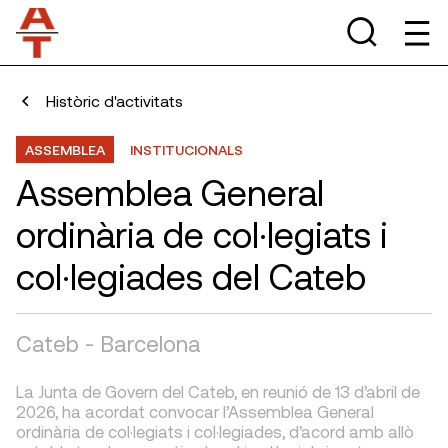
Històric d'activitats
ASSEMBLEA
INSTITUCIONALS
Assemblea General
ordinària de col·legiats i
col·legiades del Cateb
Cateb - Barcelona
La Junta de Govern del Cateb, en reunió de 13 d’abril de
2026, ha acordat convocar l’Assemblea General
ordinària de col·legiats i col·legiades, d’acord amb allò