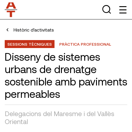
Històric d'activitats
SESSIONS TÈCNIQUES
PRÀCTICA PROFESSIONAL
Disseny de sistemes
urbans de drenatge
sostenible amb paviments
permeables
Delegacions del Maresme i del Vallès
Oriental