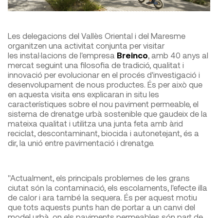
Les delegacions del Vallès Oriental i del Maresme
organitzen una activitat conjunta per visitar
les instal·lacions de l'empresa
Breinco
, amb 40 anys al
mercat seguint una filosofia de tradició, qualitat i
innovació per evolucionar en el procés d'investigació i
desenvolupament de nous productes. És per això que
en aquesta visita ens explicaran in situ les
característiques sobre el nou paviment permeable, el
sistema de drenatge urbà sostenible que gaudeix de la
mateixa qualitat i utilitza una junta feta amb àrid
reciclat, descontaminant, biocida i autonetejant, és a
dir, la unió entre pavimentació i drenatge.
"Actualment, els principals problemes de les grans
ciutat són la contaminació, els escolaments, l'efecte illa
de calor i ara també la sequera. És per aquest motiu
que tots aquests punts han de portar a un canvi del
model urbà, on els paviments permeables són part de