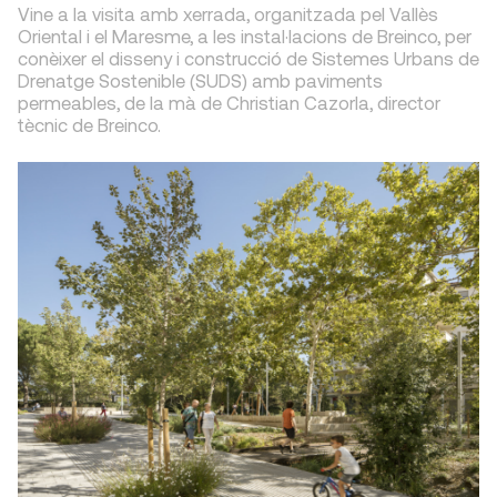
Vine a la visita amb xerrada, organitzada pel Vallès
Oriental i el Maresme, a les instal·lacions de Breinco, per
conèixer el disseny i construcció de Sistemes Urbans de
Drenatge Sostenible (SUDS) amb paviments
permeables, de la mà de Christian Cazorla, director
tècnic de Breinco.