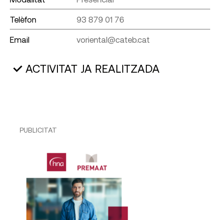
Telèfon
93 879 01 76
Email
voriental@cateb.cat
ACTIVITAT JA REALITZADA
PUBLICITAT