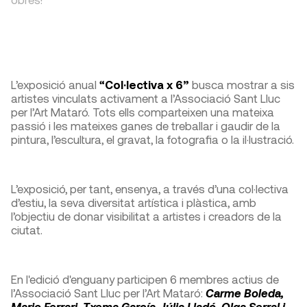
L’exposició anual
“Col·lectiva x 6”
busca mostrar a sis
artistes vinculats activament a l’Associació Sant Lluc
per l’Art Mataró. Tots ells comparteixen una mateixa
passió i les mateixes ganes de treballar i gaudir de la
pintura, l’escultura, el gravat, la fotografia o la il·lustració.
L’exposició, per tant, ensenya, a través d’una col·lectiva
d’estiu, la seva diversitat artística i plàstica, amb
l’objectiu de donar visibilitat a artistes i creadors de la
ciutat.
En l'edició d'enguany participen 6 membres actius de
l’Associació Sant Lluc per l’Art Mataró:
Carme Boleda,
Mario Ferrari, Txema García, Júlia Lladó, Olga Serral i