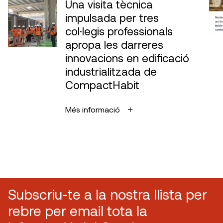
Una visita tècnica
impulsada per tres
col·legis professionals
apropa les darreres
innovacions en edificació
industrialitzada de
CompactHabit
Més informació
Subscriu-te a la nostra llista per
rebre per email tota la