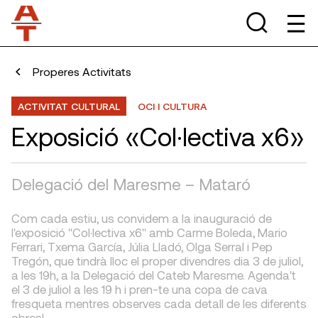
Properes Activitats
ACTIVITAT CULTURAL
OCI I CULTURA
Exposició «Col·lectiva x6»
Delegació del Maresme – Mataró
Com cada estiu, us convidem a la inauguració de
l'exposició "Col·lectiva x6" amb Carme Boleda, Mario
Ferrari, Txema García, Júlia Lladó, Olga Serral i Pep
Tregón, que tindrà lloc el proper divendres dia 3 de juliol,
a les 19h, a la Delegació del Cateb Maresme. Agenda't
el 3 de juliol a les 19 h i pren-te una copa de cava
fresqueta mentres observes cada detall de les diferents
obres!