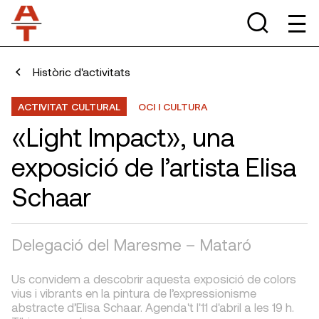
Històric d'activitats
ACTIVITAT CULTURAL
OCI I CULTURA
«Light Impact», una
exposició de l’artista Elisa
Schaar
Delegació del Maresme – Mataró
Us convidem a descobrir aquesta exposició de colors
vius i vibrants en la pintura de l’expressionisme
abstracte d’Elisa Schaar. Agenda't l'11 d'abril a les 19 h.