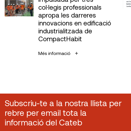
col·legis professionals
apropa les darreres
innovacions en edificació
industrialitzada de
CompactHabit
Més informació
Subscriu-te a la nostra llista per
rebre per email tota la
informació del Cateb