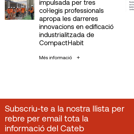
impulsada per tres
col·legis professionals
apropa les darreres
innovacions en edificació
industrialitzada de
CompactHabit
Més informació
Subscriu-te a la nostra llista per
rebre per email tota la
informació del Cateb