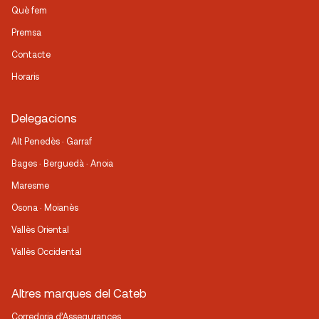
Què fem
Premsa
Contacte
Horaris
Delegacions
Alt Penedès · Garraf
Bages · Berguedà · Anoia
Maresme
Osona · Moianès
Vallès Oriental
Vallès Occidental
Altres marques del Cateb
Corredoria d’Assegurances