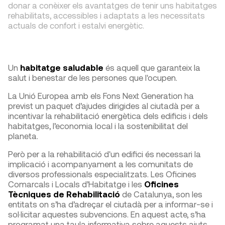
donar a conèixer els avantatges de tenir uns habitatges
rehabilitats, accessibles i adaptats a les necessitats
actuals de confort i estalvi energètic.
Un
habitatge saludable
és aquell que garanteix la
salut i benestar de les persones que l'ocupen.
La Unió Europea amb els Fons Next Generation ha
previst un paquet d’ajudes dirigides al ciutadà per a
incentivar la rehabilitació energètica dels edificis i dels
habitatges, l’economia local i la sostenibilitat del
planeta.
Però per a la rehabilitació d'un edifici és necessari la
implicació i acompanyament a les comunitats de
diversos professionals especialitzats. Les Oficines
Comarcals i Locals d’Habitatge i les
Oficines
Tècniques de Rehabilitació
de Catalunya, son les
entitats on s’ha d’adreçar el ciutadà per a informar-se i
sol·licitar aquestes subvencions. En aquest acte, s’ha
programat una taula informativa sobre aquests ajuts