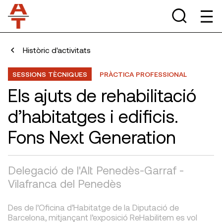
Històric d'activitats
SESSIONS TÈCNIQUES
PRÀCTICA PROFESSIONAL
Els ajuts de rehabilitació
d’habitatges i edificis.
Fons Next Generation
Delegació de l'Alt Penedès-Garraf -
Vilafranca del Penedès
Des de l’Oficina d’Habitatge de la Diputació de
Barcelona, mitjançant l’exposició ReHabilitem es vol