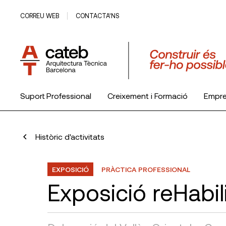
CORREU WEB
CONTACTA’NS
Suport Professional
Creixement i Formació
Empr
El Col·legi
Històric d'activitats
EXPOSICIÓ
PRÀCTICA PROFESSIONAL
Exposició reHabi