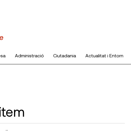
esa
Administració
Ciutadania
Actualitat i Entorn
litem