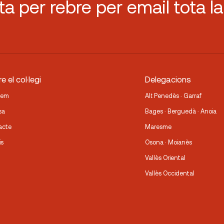
sta per rebre per email tota la
e el col·legi
Delegacions
fem
Alt Penedès · Garraf
sa
Bages · Berguedà · Anoia
acte
Maresme
is
Osona · Moianès
Vallès Oriental
Vallès Occidental