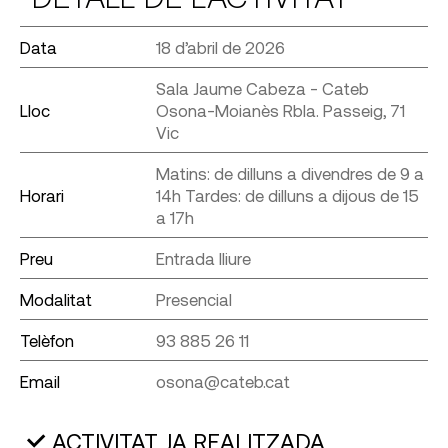
Data
18 d’abril de 2026
Sala Jaume Cabeza - Cateb
Lloc
Osona-Moianès Rbla. Passeig, 71
Vic
Matins: de dilluns a divendres de 9 a
Horari
14h Tardes: de dilluns a dijous de 15
a 17h
Preu
Entrada lliure
Modalitat
Presencial
Telèfon
93 885 26 11
Email
osona@cateb.cat
ACTIVITAT JA REALITZADA