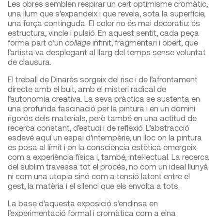
Les obres semblen respirar un cert optimisme cromàtic,
una llum que s’expandeix i que revela, sota la superfície,
una força continguda. El color no és mai decoratiu: és
estructura, vincle i pulsió. En aquest sentit, cada peça
forma part d’un
collage
infinit, fragmentari i obert, que
l’artista va desplegant al llarg del temps sense voluntat
de clausura.
El treball de Dinarès sorgeix del risc i de l’afrontament
directe amb el buit, amb el misteri radical de
l’autonomia creativa. La seva pràctica se sustenta en
una profunda fascinació per la pintura i en un domini
rigorós dels materials, però també en una actitud de
recerca constant, d’estudi i de reflexió. L’abstracció
esdevé aquí un espai d’intempèrie, un lloc on la pintura
es posa al límit i on la consciència estètica emergeix
com a experiència física i, també, intel·lectual. La recerca
del sublim travessa tot el procés, no com un ideal llunyà
ni com una utopia sinó com a tensió latent entre el
gest, la matèria i el silenci que els envolta a tots.
La base d’aquesta exposició s’endinsa en
l’experimentació formal i cromàtica com a eina