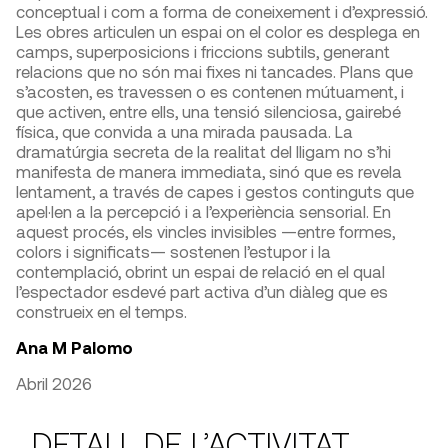
conceptual i com a forma de coneixement i d’expressió.
Les obres articulen un espai on el color es desplega en
camps, superposicions i friccions subtils, generant
relacions que no són mai fixes ni tancades. Plans que
s’acosten, es travessen o es contenen mútuament, i
que activen, entre ells, una tensió silenciosa, gairebé
física, que convida a una mirada pausada. La
dramatúrgia secreta de la realitat del lligam no s’hi
manifesta de manera immediata, sinó que es revela
lentament, a través de capes i gestos continguts que
apel·len a la percepció i a l’experiència sensorial. En
aquest procés, els vincles invisibles —entre formes,
colors i significats— sostenen l’estupor i la
contemplació, obrint un espai de relació en el qual
l’espectador esdevé part activa d’un diàleg que es
construeix en el temps.
Ana M Palomo
Abril 2026
DETALL DE L’ACTIVITAT