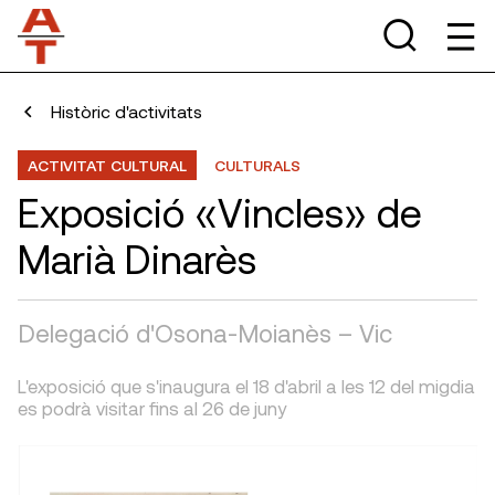
Històric d'activitats
ACTIVITAT CULTURAL
CULTURALS
Exposició «Vincles» de
Marià Dinarès
Delegació d'Osona-Moianès – Vic
L'exposició que s'inaugura el 18 d'abril a les 12 del migdia
es podrà visitar fins al 26 de juny