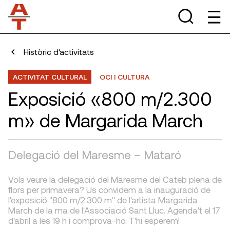
Històric d'activitats
ACTIVITAT CULTURAL
OCI I CULTURA
Exposició «800 m/2.300
m» de Margarida March
Delegació del Maresme – Mataró
Vols veure la delegació del Maresme del Cateb plena de
flors per primavera? Us convidem a la inauguració de
l'exposició "800 m/2.300 m" de l'artista Margarida
March de la ma de l'Associació Sant Lluc. Agenda't el 17
d'abril a les 19 h i comprova-ho. T'hi esperem!