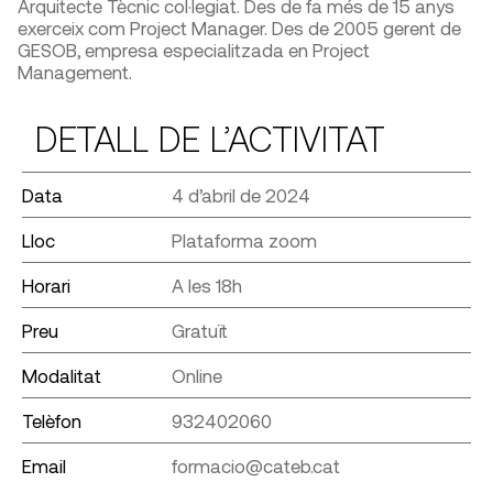
Arquitecte Tècnic col·legiat. Des de fa més de 15 anys
exerceix com Project Manager. Des de 2005 gerent de
GESOB, empresa especialitzada en Project
Management.
DETALL DE L’ACTIVITAT
Data
4 d’abril de 2024
Lloc
Plataforma zoom
Horari
A les 18h
Preu
Gratuït
Modalitat
Online
Telèfon
932402060
Email
formacio@cateb.cat