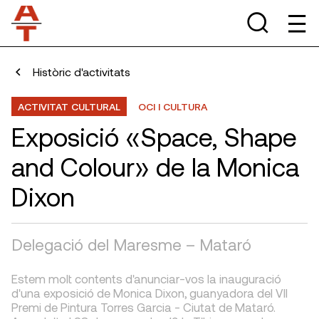
Històric d'activitats
ACTIVITAT CULTURAL
OCI I CULTURA
Exposició «Space, Shape
and Colour» de la Monica
Dixon
Delegació del Maresme – Mataró
Estem molt contents d'anunciar-vos la inauguració
d'una exposició de Monica Dixon, guanyadora del VII
Premi de Pintura Torres Garcia - Ciutat de Mataró.