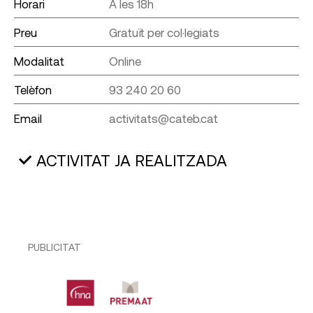
Horari
A les 18h
Preu
Gratuït per col·legiats
Modalitat
Online
Telèfon
93 240 20 60
Email
activitats@cateb.cat
ACTIVITAT JA REALITZADA
PUBLICITAT