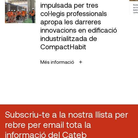
impulsada per tres
col·legis professionals
apropa les darreres
innovacions en edificació
industrialitzada de
CompactHabit
Més informació
Subscriu-te a la nostra llista per
rebre per email tota la
informació del Cateb