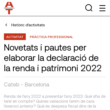
Històric d'activitats
ACTIVITAT
PRÀCTICA PROFESSIONAL
Novetats i pautes per
elaborar la declaració de
la renda i patrimoni 2022
Cateb - Barcelona
Renda de l'any 2022 a presentar l'any 2023. Què s´ha de
tenir en compte? Quines variacions tenim de cara
l'exercici anterior? Què és despesa fiscal dins de la