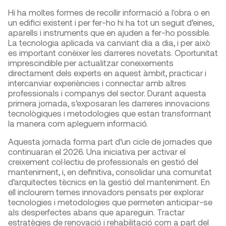
Hi ha moltes formes de recollir informació a l'obra o en
un edifici existent i per fer-ho hi ha tot un seguit d’eines,
aparells i instruments que en ajuden a fer-ho possible.
La tecnologia aplicada va canviant dia a dia, i per això
es important conèixer les darreres novetats. Oportunitat
imprescindible per actualitzar coneixements
directament dels experts en aquest àmbit, practicar i
intercanviar experiències i connectar amb altres
professionals i companys del sector. Durant aquesta
primera jornada, s’exposaran les darreres innovacions
tecnològiques i metodologies que estan transformant
la manera com apleguem informació.
Aquesta jornada forma part d’un cicle de jornades que
continuaran el 2026. Una iniciativa per activar el
creixement col·lectiu de professionals en gestió del
manteniment, i, en definitiva, consolidar una comunitat
d’arquitectes tècnics en la gestió del manteniment. En
ell inclourem temes innovadors pensats per explorar
tecnologies i metodologies que permeten anticipar-se
als desperfectes abans que apareguin. Tractar
estratègies de renovació i rehabilitació com a part del