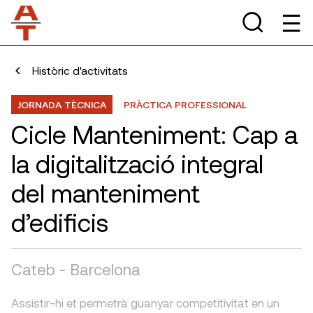
Històric d'activitats
JORNADA TÈCNICA
PRÀCTICA PROFESSIONAL
Cicle Manteniment: Cap a
la digitalització integral
del manteniment
d’edificis
Cateb - Barcelona
Assistir-hi et permetrà guanyar competitivitat en un