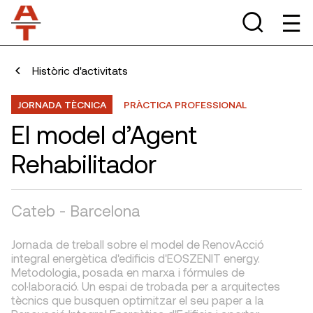
Històric d'activitats
JORNADA TÈCNICA
PRÀCTICA PROFESSIONAL
El model d’Agent
Rehabilitador
Cateb - Barcelona
Jornada de treball sobre el model de RenovAcció
integral energètica d'edificis d'EOSZENIT energy.
Metodologia, posada en marxa i fórmules de
col·laboració. Un espai de trobada per a arquitectes
tècnics que busquen optimitzar el seu paper a la